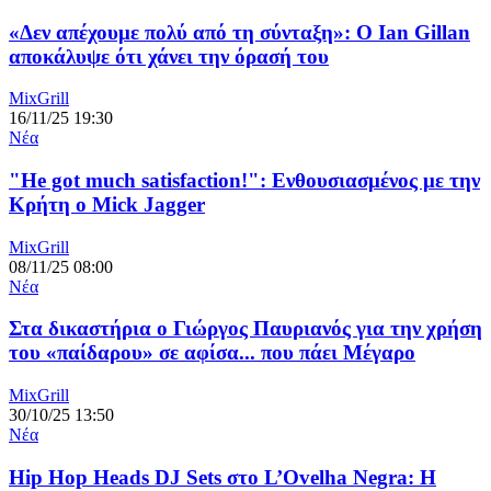
«Δεν απέχουμε πολύ από τη σύνταξη»: Ο Ian Gillan
αποκάλυψε ότι χάνει την όρασή του
MixGrill
16/11/25 19:30
Νέα
"He got much satisfaction!": Ενθουσιασμένος με την
Κρήτη ο Mick Jagger
MixGrill
08/11/25 08:00
Νέα
Στα δικαστήρια ο Γιώργος Παυριανός για την χρήση
του «παίδαρου» σε αφίσα... που πάει Μέγαρο
MixGrill
30/10/25 13:50
Νέα
Hip Hop Heads DJ Sets στο L’Ovelha Negra: Η