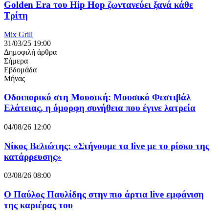
Golden Era του Hip Hop ζωντανεύει ξανά κάθε
Τρίτη
Mix Grill
31/03/25 19:00
Δημοφιλή άρθρα
Σήμερα
Εβδομάδα
Μήνας
Οδοιπορικό στη Μουσική: Μουσικό Φεστιβάλ
Ελάτειας, η όμορφη συνήθεια που έγινε λατρεία
04/08/26 12:00
Νίκος Βελιώτης: «Στήνουμε τα live με το ρίσκο της
κατάρρευσης»
03/08/26 08:00
Ο Παύλος Παυλίδης στην πιο άρτια live εμφάνιση
της καριέρας του