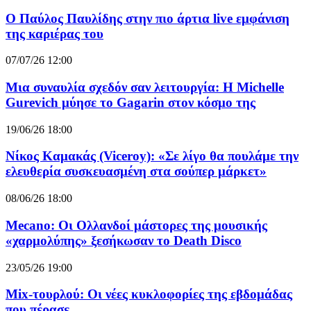
Ο Παύλος Παυλίδης στην πιο άρτια live εμφάνιση
της καριέρας του
07/07/26 12:00
Μια συναυλία σχεδόν σαν λειτουργία: Η Michelle
Gurevich μύησε το Gagarin στον κόσμο της
19/06/26 18:00
Νίκος Καμακάς (Viceroy): «Σε λίγο θα πουλάμε την
ελευθερία συσκευασμένη στα σούπερ μάρκετ»
08/06/26 18:00
Mecano: Οι Ολλανδοί μάστορες της μουσικής
«χαρμολύπης» ξεσήκωσαν το Death Disco
23/05/26 19:00
Mix-τουρλού: Οι νέες κυκλοφορίες της εβδομάδας
που πέρασε