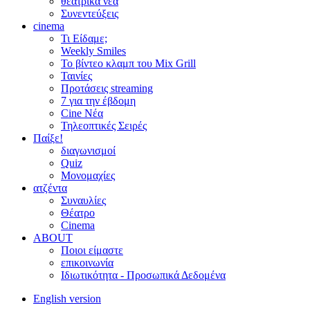
θεατρικά νέα
Συνεντεύξεις
cinema
Τι Είδαμε;
Weekly Smiles
Το βίντεο κλαμπ του Mix Grill
Ταινίες
Προτάσεις streaming
7 για την έβδομη
Cine Νέα
Τηλεοπτικές Σειρές
Παίξε!
διαγωνισμοί
Quiz
Μονομαχίες
ατζέντα
Συναυλίες
Θέατρο
Cinema
ABOUT
Ποιοι είμαστε
επικοινωνία
Ιδιωτικότητα - Προσωπικά Δεδομένα
English version