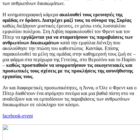
των ανθρωπίνων δικαιωμάτων.
Η κινηματογραφική κάμερα
ακολουθεί τους ερευνητές της
ομάδας εν δράσει. Διατρέχει μαζί τους τα σύνορα της Συρίας
καθώς διεξάγουν μυστικές έρευνες, εν μέσω ενός λυσσαλέου
εμφυλίου πολέμου. Στη Λιβύη παρακολουθεί τον Φρεντ και τον
Πίτερ να
εργάζονται για να σταματήσουν τις παραβιάσεις των
ανθρωπίνων δικαιωμάτων
κατά την εμφύλια διένεξη που
ακολούθησε την πτώση του καθεστώτος Καντάφι. Επίσης
παρακολουθεί τα μέλη της ομάδας στην καθημερινή τους ζωή σε –
μια φάρμα στα περίχωρα της Γενεύης, στο Βερολίνο και το Παρίσι
–
καθώς προσπαθούν να ισορροπήσουν τις οικογενειακές και
προσωπικές τους σχέσεις με τις προκλήσεις της ασυνήθιστης
εργασίας τους
.
Αν και διαφορετικές προσωπικότητες, η Άννα, ο Όλε ο Φρεντ και ο
Πίτερ διαθέτουν ένα ατρόμητο πνεύμα και μια βαθιά πίστη στο να
αναδείξουν και να εμποδίσουν τις παραβιάσεις των ανθρωπίνων
δικαιωμάτων σε ολόκληρο τον κόσμο.
facebook-event