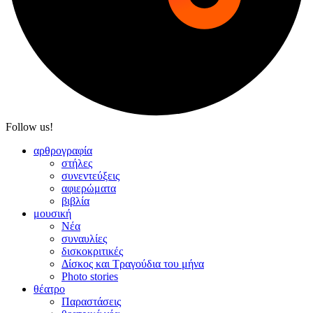
Follow us!
αρθρογραφία
στήλες
συνεντεύξεις
αφιερώματα
βιβλία
μουσική
Νέα
συναυλίες
δισκοκριτικές
Δίσκος και Τραγούδια του μήνα
Photo stories
θέατρο
Παραστάσεις