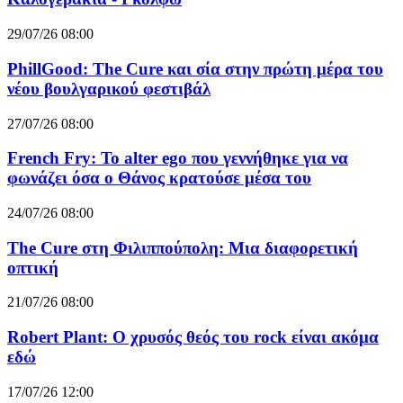
29/07/26 08:00
PhillGood: The Cure και σία στην πρώτη μέρα του
νέου βουλγαρικού φεστιβάλ
27/07/26 08:00
French Fry: Το alter ego που γεννήθηκε για να
φωνάζει όσα ο Θάνος κρατούσε μέσα του
24/07/26 08:00
The Cure στη Φιλιππούπολη: Μια διαφορετική
οπτική
21/07/26 08:00
Robert Plant: Ο χρυσός θεός του rock είναι ακόμα
εδώ
17/07/26 12:00