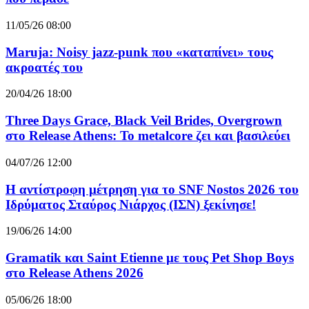
11/05/26 08:00
Maruja: Noisy jazz-punk που «καταπίνει» τους
ακροατές του
20/04/26 18:00
Three Days Grace, Black Veil Brides, Overgrown
στο Release Athens: Το metalcore ζει και βασιλεύει
04/07/26 12:00
Η αντίστροφη μέτρηση για το SNF Nostos 2026 του
Ιδρύματος Σταύρος Νιάρχος (ΙΣΝ) ξεκίνησε!
19/06/26 14:00
Gramatik και Saint Etienne με τους Pet Shop Boys
στο Release Athens 2026
05/06/26 18:00