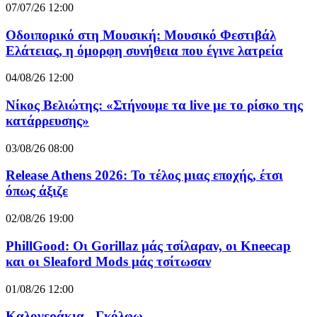
07/07/26 12:00
Οδοιπορικό στη Μουσική: Μουσικό Φεστιβάλ
Ελάτειας, η όμορφη συνήθεια που έγινε λατρεία
04/08/26 12:00
Νίκος Βελιώτης: «Στήνουμε τα live με το ρίσκο της
κατάρρευσης»
03/08/26 08:00
Release Athens 2026: Το τέλος μιας εποχής, έτσι
όπως άξιζε
02/08/26 19:00
PhillGood: Οι Gorillaz μάς τσίλαραν, οι Kneecap
και οι Sleaford Mods μάς τσίτωσαν
01/08/26 12:00
Καλογεράκια - Γκόλφω