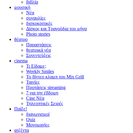
βιβλία
μουσική
Νέα
συναυλίες
δισκοκριτικές
Δίσκος και Τραγούδια του μήνα
Photo stories
θέατρο
Παραστάσεις
θεατρικά νέα
Συνεντεύξεις
cinema
Τι Είδαμε;
Weekly Smiles
Το βίντεο κλαμπ του Mix Grill
Ταινίες
Προτάσεις streaming
7 για την έβδομη
Cine Νέα
Τηλεοπτικές Σειρές
Παίξε!
διαγωνισμοί
Quiz
Μονομαχίες
ατζέντα