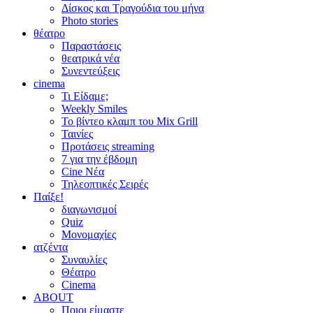
Δίσκος και Τραγούδια του μήνα
Photo stories
θέατρο
Παραστάσεις
θεατρικά νέα
Συνεντεύξεις
cinema
Τι Είδαμε;
Weekly Smiles
Το βίντεο κλαμπ του Mix Grill
Ταινίες
Προτάσεις streaming
7 για την έβδομη
Cine Νέα
Τηλεοπτικές Σειρές
Παίξε!
διαγωνισμοί
Quiz
Μονομαχίες
ατζέντα
Συναυλίες
Θέατρο
Cinema
ABOUT
Ποιοι είμαστε