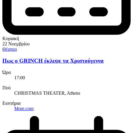
Κυριακή
22 Νοεμβρίου
Θέατρο
Πως ο GRINCH έκλεψε τα Χριστούγεννα
Ώρα
17:00
Πού
CHRISTMAS THEATER, Athens
Εισιτήρια
More.com