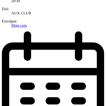
20:30
Πού
AUX CLUB
Εισιτήρια
More.com