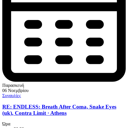
Παρασκευή
06 Νοεμβρίου
Συναυλίες
RE: ENDLESS: Breath After Coma, Snake Eyes
(uk), Contra Limit · Athens
Ώρα