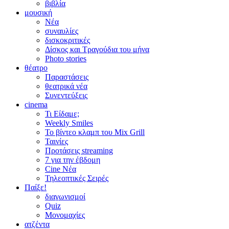
βιβλία
μουσική
Νέα
συναυλίες
δισκοκριτικές
Δίσκος και Τραγούδια του μήνα
Photo stories
θέατρο
Παραστάσεις
θεατρικά νέα
Συνεντεύξεις
cinema
Τι Είδαμε;
Weekly Smiles
Το βίντεο κλαμπ του Mix Grill
Ταινίες
Προτάσεις streaming
7 για την έβδομη
Cine Νέα
Τηλεοπτικές Σειρές
Παίξε!
διαγωνισμοί
Quiz
Μονομαχίες
ατζέντα