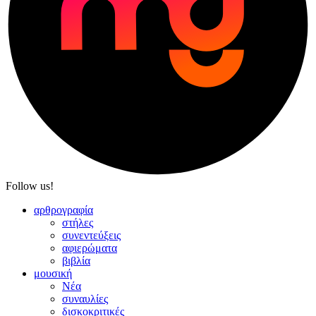
Follow us!
αρθρογραφία
στήλες
συνεντεύξεις
αφιερώματα
βιβλία
μουσική
Νέα
συναυλίες
δισκοκριτικές