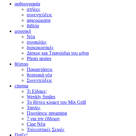
αρθρογραφία
στήλες
συνεντεύξεις
αφιερώματα
βιβλία
μουσική
Νέα
συναυλίες
δισκοκριτικές
Δίσκος και Τραγούδια του μήνα
Photo stories
θέατρο
Παραστάσεις
θεατρικά νέα
Συνεντεύξεις
cinema
Τι Είδαμε;
Weekly Smiles
Το βίντεο κλαμπ του Mix Grill
Ταινίες
Προτάσεις streaming
7 για την έβδομη
Cine Νέα
Τηλεοπτικές Σειρές
Παίξε!