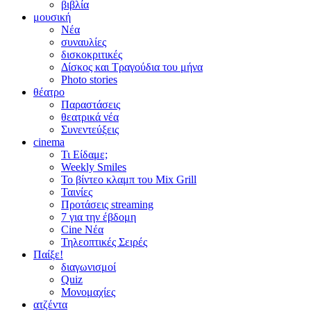
βιβλία
μουσική
Νέα
συναυλίες
δισκοκριτικές
Δίσκος και Τραγούδια του μήνα
Photo stories
θέατρο
Παραστάσεις
θεατρικά νέα
Συνεντεύξεις
cinema
Τι Είδαμε;
Weekly Smiles
Το βίντεο κλαμπ του Mix Grill
Ταινίες
Προτάσεις streaming
7 για την έβδομη
Cine Νέα
Τηλεοπτικές Σειρές
Παίξε!
διαγωνισμοί
Quiz
Μονομαχίες
ατζέντα