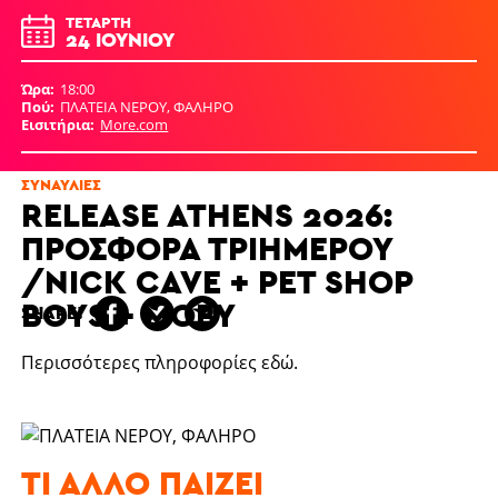
ΤΕΤΆΡΤΗ
24 ΙΟΥΝΊΟΥ
Ώρα
18:00
Πού
ΠΛΑΤΕΙΑ ΝΕΡΟΥ, ΦΑΛΗΡΟ
Εισιτήρια
More.com
ΣΥΝΑΥΛΊΕΣ
RELEASE ATHENS 2026:
ΠΡΟΣΦΟΡΆ ΤΡΙΗΜΈΡΟΥ
/NICK CAVE + PET SHOP
BOYS + MOBY
SHARE!
Περισσότερες πληροφορίες
εδώ
.
ΤΙ ΆΛΛΟ ΠΑΊΖΕΙ