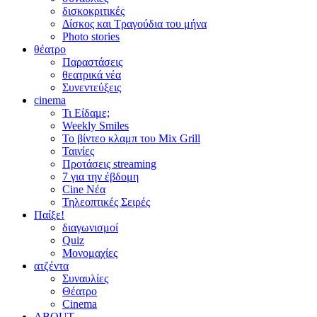
δισκοκριτικές
Δίσκος και Τραγούδια του μήνα
Photo stories
θέατρο
Παραστάσεις
θεατρικά νέα
Συνεντεύξεις
cinema
Τι Είδαμε;
Weekly Smiles
Το βίντεο κλαμπ του Mix Grill
Ταινίες
Προτάσεις streaming
7 για την έβδομη
Cine Νέα
Τηλεοπτικές Σειρές
Παίξε!
διαγωνισμοί
Quiz
Μονομαχίες
ατζέντα
Συναυλίες
Θέατρο
Cinema
ABOUT