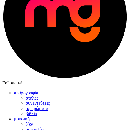
Follow us!
αρθρογραφία
στήλες
συνεντεύξεις
αφιερώματα
βιβλία
μουσική
Νέα
συναυλίες