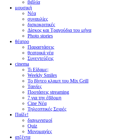
βιβλία
μουσική
Νέα
συναυλίες
δισκοκριτικές
Δίσκος και Τραγούδια του μήνα
Photo stories
θέατρο
Παραστάσεις
θεατρικά νέα
Συνεντεύξεις
cinema
Τι Είδαμε;
Weekly Smiles
Το βίντεο κλαμπ του Mix Grill
Ταινίες
Προτάσεις streaming
7 για την έβδομη
Cine Νέα
Τηλεοπτικές Σειρές
Παίξε!
διαγωνισμοί
Quiz
Μονομαχίες
ατζέντα