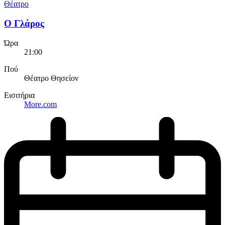
Θέατρο
Ο Γλάρος
Ώρα
21:00
Πού
Θέατρο Θησείον
Εισιτήρια
More.com