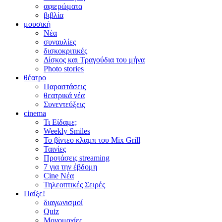
αφιερώματα
βιβλία
μουσική
Νέα
συναυλίες
δισκοκριτικές
Δίσκος και Τραγούδια του μήνα
Photo stories
θέατρο
Παραστάσεις
θεατρικά νέα
Συνεντεύξεις
cinema
Τι Είδαμε;
Weekly Smiles
Το βίντεο κλαμπ του Mix Grill
Ταινίες
Προτάσεις streaming
7 για την έβδομη
Cine Νέα
Τηλεοπτικές Σειρές
Παίξε!
διαγωνισμοί
Quiz
Μονομαχίες