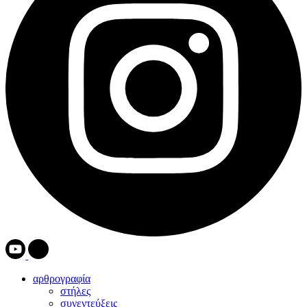
αρθρογραφία
στήλες
συνεντεύξεις