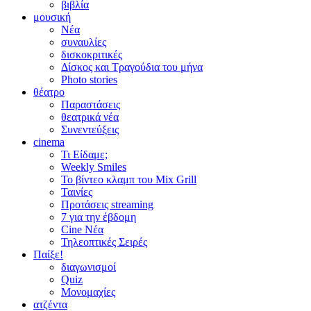
βιβλία
μουσική
Νέα
συναυλίες
δισκοκριτικές
Δίσκος και Τραγούδια του μήνα
Photo stories
θέατρο
Παραστάσεις
θεατρικά νέα
Συνεντεύξεις
cinema
Τι Είδαμε;
Weekly Smiles
Το βίντεο κλαμπ του Mix Grill
Ταινίες
Προτάσεις streaming
7 για την έβδομη
Cine Νέα
Τηλεοπτικές Σειρές
Παίξε!
διαγωνισμοί
Quiz
Μονομαχίες
ατζέντα