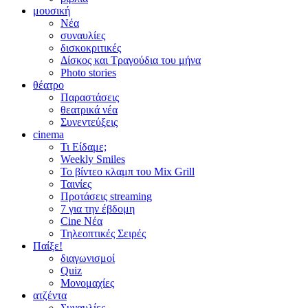
μουσική
Νέα
συναυλίες
δισκοκριτικές
Δίσκος και Τραγούδια του μήνα
Photo stories
θέατρο
Παραστάσεις
θεατρικά νέα
Συνεντεύξεις
cinema
Τι Είδαμε;
Weekly Smiles
Το βίντεο κλαμπ του Mix Grill
Ταινίες
Προτάσεις streaming
7 για την έβδομη
Cine Νέα
Τηλεοπτικές Σειρές
Παίξε!
διαγωνισμοί
Quiz
Μονομαχίες
ατζέντα
Συναυλίες