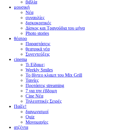
βιβλία
μουσική
Νέα
συναυλίες
δισκοκριτικές
Δίσκος και Τραγούδια του μήνα
Photo stories
θέατρο
Παραστάσεις
θεατρικά νέα
Συνεντεύξεις
cinema
Τι Είδαμε;
Weekly Smiles
Το βίντεο κλαμπ του Mix Grill
Ταινίες
Προτάσεις streaming
7 για την έβδομη
Cine Νέα
Τηλεοπτικές Σειρές
Παίξε!
διαγωνισμοί
Quiz
Μονομαχίες
ατζέντα