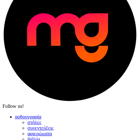
Follow us!
αρθρογραφία
στήλες
συνεντεύξεις
αφιερώματα
βιβλία