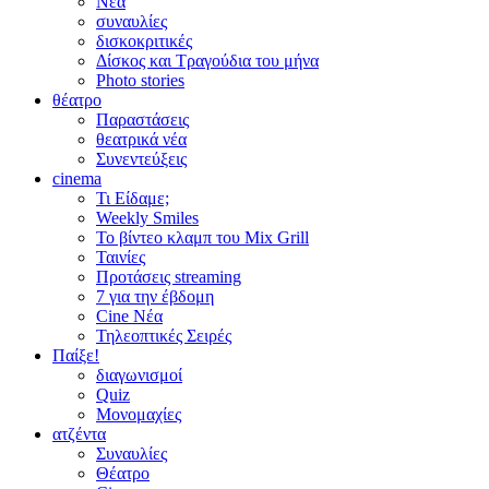
Νέα
συναυλίες
δισκοκριτικές
Δίσκος και Τραγούδια του μήνα
Photo stories
θέατρο
Παραστάσεις
θεατρικά νέα
Συνεντεύξεις
cinema
Τι Είδαμε;
Weekly Smiles
Το βίντεο κλαμπ του Mix Grill
Ταινίες
Προτάσεις streaming
7 για την έβδομη
Cine Νέα
Τηλεοπτικές Σειρές
Παίξε!
διαγωνισμοί
Quiz
Μονομαχίες
ατζέντα
Συναυλίες
Θέατρο