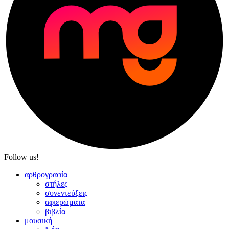
Follow us!
αρθρογραφία
στήλες
συνεντεύξεις
αφιερώματα
βιβλία
μουσική