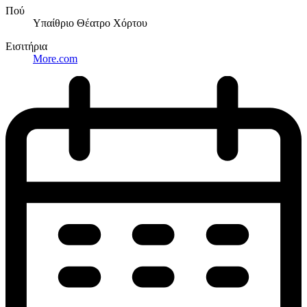
Πού
Υπαίθριο Θέατρο Χόρτου
Εισιτήρια
More.com