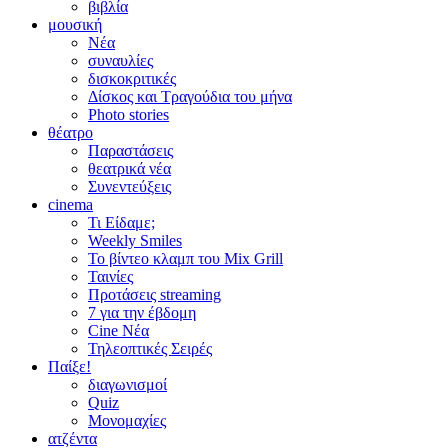
βιβλία
μουσική
Νέα
συναυλίες
δισκοκριτικές
Δίσκος και Τραγούδια του μήνα
Photo stories
θέατρο
Παραστάσεις
θεατρικά νέα
Συνεντεύξεις
cinema
Τι Είδαμε;
Weekly Smiles
Το βίντεο κλαμπ του Mix Grill
Ταινίες
Προτάσεις streaming
7 για την έβδομη
Cine Νέα
Τηλεοπτικές Σειρές
Παίξε!
διαγωνισμοί
Quiz
Μονομαχίες
ατζέντα