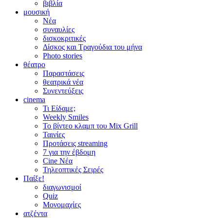
βιβλία
μουσική
Νέα
συναυλίες
δισκοκριτικές
Δίσκος και Τραγούδια του μήνα
Photo stories
θέατρο
Παραστάσεις
θεατρικά νέα
Συνεντεύξεις
cinema
Τι Είδαμε;
Weekly Smiles
Το βίντεο κλαμπ του Mix Grill
Ταινίες
Προτάσεις streaming
7 για την έβδομη
Cine Νέα
Τηλεοπτικές Σειρές
Παίξε!
διαγωνισμοί
Quiz
Μονομαχίες
ατζέντα