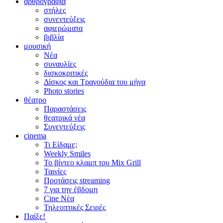
αρθρογραφία
στήλες
συνεντεύξεις
αφιερώματα
βιβλία
μουσική
Νέα
συναυλίες
δισκοκριτικές
Δίσκος και Τραγούδια του μήνα
Photo stories
θέατρο
Παραστάσεις
θεατρικά νέα
Συνεντεύξεις
cinema
Τι Είδαμε;
Weekly Smiles
Το βίντεο κλαμπ του Mix Grill
Ταινίες
Προτάσεις streaming
7 για την έβδομη
Cine Νέα
Τηλεοπτικές Σειρές
Παίξε!