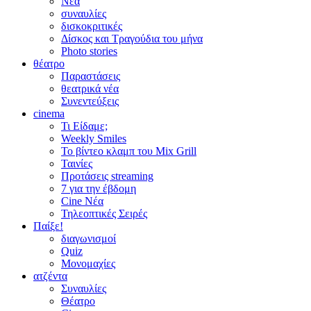
Νέα
συναυλίες
δισκοκριτικές
Δίσκος και Τραγούδια του μήνα
Photo stories
θέατρο
Παραστάσεις
θεατρικά νέα
Συνεντεύξεις
cinema
Τι Είδαμε;
Weekly Smiles
Το βίντεο κλαμπ του Mix Grill
Ταινίες
Προτάσεις streaming
7 για την έβδομη
Cine Νέα
Τηλεοπτικές Σειρές
Παίξε!
διαγωνισμοί
Quiz
Μονομαχίες
ατζέντα
Συναυλίες
Θέατρο