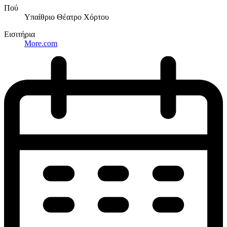
Πού
Υπαίθριο Θέατρο Χόρτου
Εισιτήρια
More.com