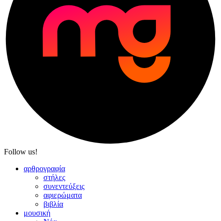
Follow us!
αρθρογραφία
στήλες
συνεντεύξεις
αφιερώματα
βιβλία
μουσική