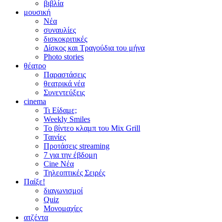
βιβλία
μουσική
Νέα
συναυλίες
δισκοκριτικές
Δίσκος και Τραγούδια του μήνα
Photo stories
θέατρο
Παραστάσεις
θεατρικά νέα
Συνεντεύξεις
cinema
Τι Είδαμε;
Weekly Smiles
Το βίντεο κλαμπ του Mix Grill
Ταινίες
Προτάσεις streaming
7 για την έβδομη
Cine Νέα
Τηλεοπτικές Σειρές
Παίξε!
διαγωνισμοί
Quiz
Μονομαχίες
ατζέντα