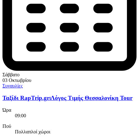
Σάββατο
03 Οκτωβρίου
Συναυλίες
Ταξίδι RapTrip.gr⏐Λόγος Τιμής Θεσσαλονίκη Tour
Ώρα
09:00
Πού
Πολλαπλοί χώροι