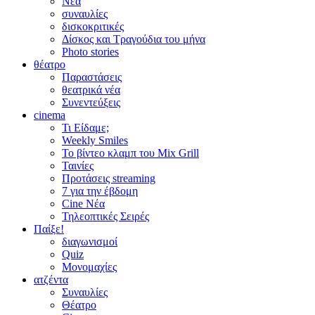
Νέα
συναυλίες
δισκοκριτικές
Δίσκος και Τραγούδια του μήνα
Photo stories
θέατρο
Παραστάσεις
θεατρικά νέα
Συνεντεύξεις
cinema
Τι Είδαμε;
Weekly Smiles
Το βίντεο κλαμπ του Mix Grill
Ταινίες
Προτάσεις streaming
7 για την έβδομη
Cine Νέα
Τηλεοπτικές Σειρές
Παίξε!
διαγωνισμοί
Quiz
Μονομαχίες
ατζέντα
Συναυλίες
Θέατρο