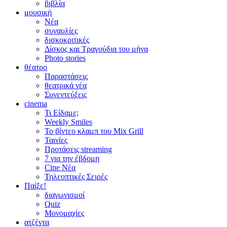
βιβλία
μουσική
Νέα
συναυλίες
δισκοκριτικές
Δίσκος και Τραγούδια του μήνα
Photo stories
θέατρο
Παραστάσεις
θεατρικά νέα
Συνεντεύξεις
cinema
Τι Είδαμε;
Weekly Smiles
Το βίντεο κλαμπ του Mix Grill
Ταινίες
Προτάσεις streaming
7 για την έβδομη
Cine Νέα
Τηλεοπτικές Σειρές
Παίξε!
διαγωνισμοί
Quiz
Μονομαχίες
ατζέντα