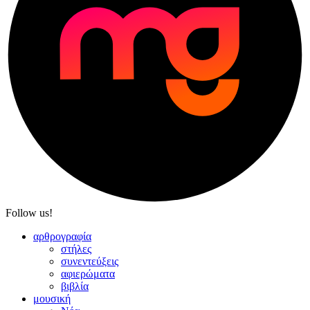
Follow us!
αρθρογραφία
στήλες
συνεντεύξεις
αφιερώματα
βιβλία
μουσική