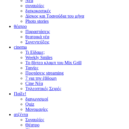
Νέα
συναυλίες
δισκοκριτικές
Δίσκος και Τραγούδια του μήνα
Photo stories
θέατρο
Παραστάσεις
θεατρικά νέα
Συνεντεύξεις
cinema
Τι Είδαμε;
Weekly Smiles
Το βίντεο κλαμπ του Mix Grill
Ταινίες
Προτάσεις streaming
7 για την έβδομη
Cine Νέα
Τηλεοπτικές Σειρές
Παίξε!
διαγωνισμοί
Quiz
Μονομαχίες
ατζέντα
Συναυλίες
Θέατρο