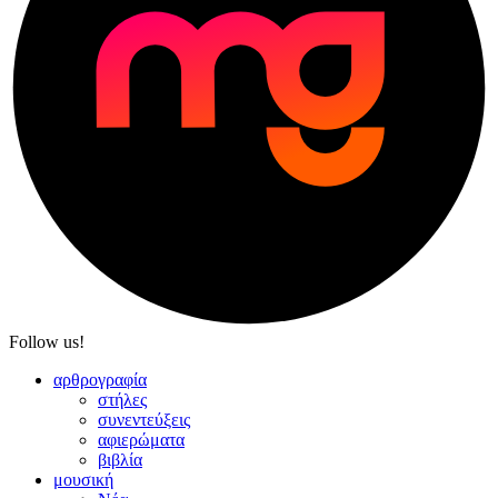
Follow us!
αρθρογραφία
στήλες
συνεντεύξεις
αφιερώματα
βιβλία
μουσική