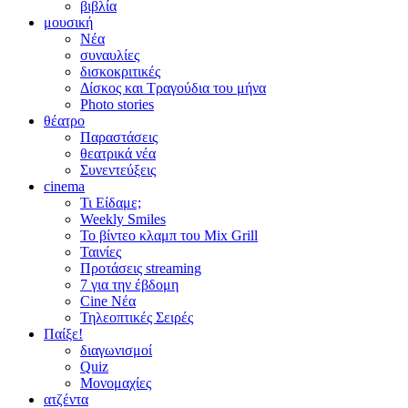
βιβλία
μουσική
Νέα
συναυλίες
δισκοκριτικές
Δίσκος και Τραγούδια του μήνα
Photo stories
θέατρο
Παραστάσεις
θεατρικά νέα
Συνεντεύξεις
cinema
Τι Είδαμε;
Weekly Smiles
Το βίντεο κλαμπ του Mix Grill
Ταινίες
Προτάσεις streaming
7 για την έβδομη
Cine Νέα
Τηλεοπτικές Σειρές
Παίξε!
διαγωνισμοί
Quiz
Μονομαχίες
ατζέντα