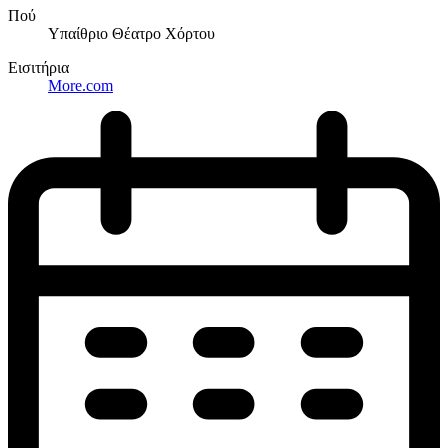
Πού
Υπαίθριο Θέατρο Χόρτου
Εισιτήρια
More.com