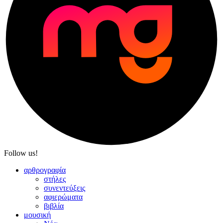
Follow us!
αρθρογραφία
στήλες
συνεντεύξεις
αφιερώματα
βιβλία
μουσική