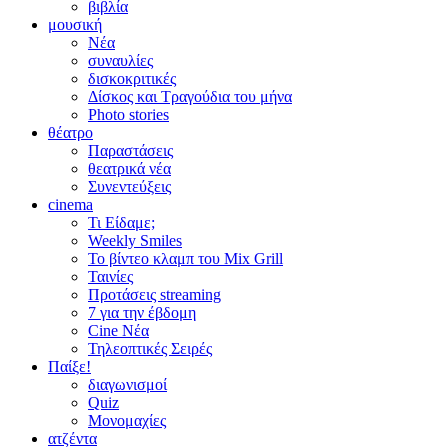
βιβλία
μουσική
Νέα
συναυλίες
δισκοκριτικές
Δίσκος και Τραγούδια του μήνα
Photo stories
θέατρο
Παραστάσεις
θεατρικά νέα
Συνεντεύξεις
cinema
Τι Είδαμε;
Weekly Smiles
Το βίντεο κλαμπ του Mix Grill
Ταινίες
Προτάσεις streaming
7 για την έβδομη
Cine Νέα
Τηλεοπτικές Σειρές
Παίξε!
διαγωνισμοί
Quiz
Μονομαχίες
ατζέντα