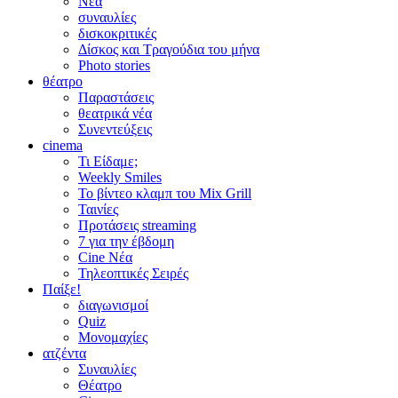
Νέα
συναυλίες
δισκοκριτικές
Δίσκος και Τραγούδια του μήνα
Photo stories
θέατρο
Παραστάσεις
θεατρικά νέα
Συνεντεύξεις
cinema
Τι Είδαμε;
Weekly Smiles
Το βίντεο κλαμπ του Mix Grill
Ταινίες
Προτάσεις streaming
7 για την έβδομη
Cine Νέα
Τηλεοπτικές Σειρές
Παίξε!
διαγωνισμοί
Quiz
Μονομαχίες
ατζέντα
Συναυλίες
Θέατρο