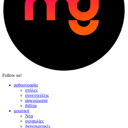
Follow us!
αρθρογραφία
στήλες
συνεντεύξεις
αφιερώματα
βιβλία
μουσική
Νέα
συναυλίες
δισκοκριτικές