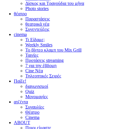
Δίσκος και Τραγούδια του μήνα
Photo stories
θέατρο
Παραστάσεις
θεατρικά νέα
Συνεντεύξεις
cinema
Τι Είδαμε;
Weekly Smiles
Το βίντεο κλαμπ του Mix Grill
Ταινίες
Προτάσεις streaming
7 για την έβδομη
Cine Νέα
Τηλεοπτικές Σειρές
Παίξε!
διαγωνισμοί
Quiz
Μονομαχίες
ατζέντα
Συναυλίες
Θέατρο
Cinema
ABOUT
Ποιοι είμαστε