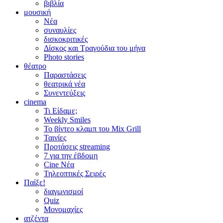
βιβλία
μουσική
Νέα
συναυλίες
δισκοκριτικές
Δίσκος και Τραγούδια του μήνα
Photo stories
θέατρο
Παραστάσεις
θεατρικά νέα
Συνεντεύξεις
cinema
Τι Είδαμε;
Weekly Smiles
Το βίντεο κλαμπ του Mix Grill
Ταινίες
Προτάσεις streaming
7 για την έβδομη
Cine Νέα
Τηλεοπτικές Σειρές
Παίξε!
διαγωνισμοί
Quiz
Μονομαχίες
ατζέντα