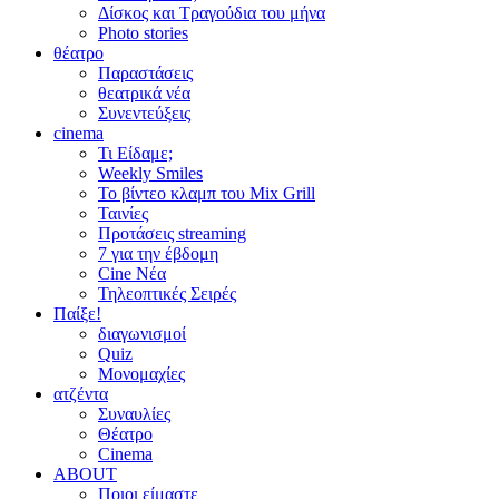
Δίσκος και Τραγούδια του μήνα
Photo stories
θέατρο
Παραστάσεις
θεατρικά νέα
Συνεντεύξεις
cinema
Τι Είδαμε;
Weekly Smiles
Το βίντεο κλαμπ του Mix Grill
Ταινίες
Προτάσεις streaming
7 για την έβδομη
Cine Νέα
Τηλεοπτικές Σειρές
Παίξε!
διαγωνισμοί
Quiz
Μονομαχίες
ατζέντα
Συναυλίες
Θέατρο
Cinema
ABOUT
Ποιοι είμαστε