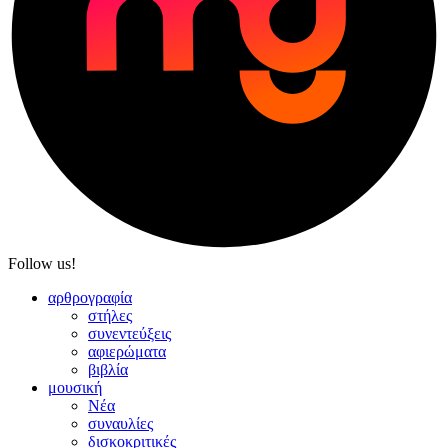
Follow us!
αρθρογραφία
στήλες
συνεντεύξεις
αφιερώματα
βιβλία
μουσική
Νέα
συναυλίες
δισκοκριτικές