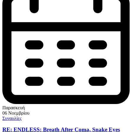
Παρασκευή
06 Νοεμβρίου
Συναυλίες
RE: ENDLESS: Breath After Coma, Snake Eyes