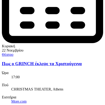
Κυριακή
22 Νοεμβρίου
Θέατρο
Πως ο GRINCH έκλεψε τα Χριστούγεννα
Ώρα
17:00
Πού
CHRISTMAS THEATER, Athens
Εισιτήρια
More.com