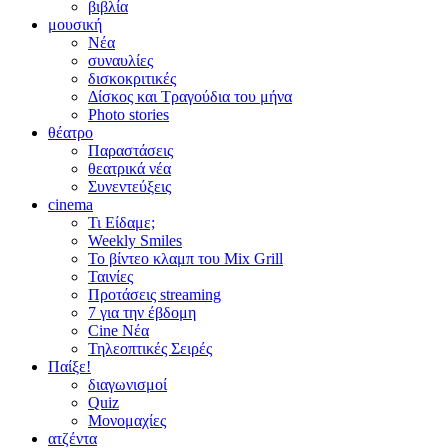
βιβλία
μουσική
Νέα
συναυλίες
δισκοκριτικές
Δίσκος και Τραγούδια του μήνα
Photo stories
θέατρο
Παραστάσεις
θεατρικά νέα
Συνεντεύξεις
cinema
Τι Είδαμε;
Weekly Smiles
Το βίντεο κλαμπ του Mix Grill
Ταινίες
Προτάσεις streaming
7 για την έβδομη
Cine Νέα
Τηλεοπτικές Σειρές
Παίξε!
διαγωνισμοί
Quiz
Μονομαχίες
ατζέντα