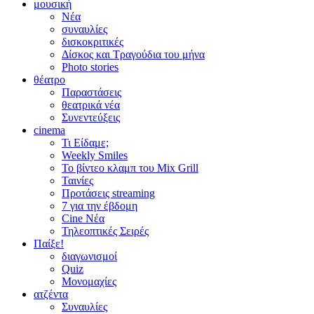
μουσική
Νέα
συναυλίες
δισκοκριτικές
Δίσκος και Τραγούδια του μήνα
Photo stories
θέατρο
Παραστάσεις
θεατρικά νέα
Συνεντεύξεις
cinema
Τι Είδαμε;
Weekly Smiles
Το βίντεο κλαμπ του Mix Grill
Ταινίες
Προτάσεις streaming
7 για την έβδομη
Cine Νέα
Τηλεοπτικές Σειρές
Παίξε!
διαγωνισμοί
Quiz
Μονομαχίες
ατζέντα
Συναυλίες