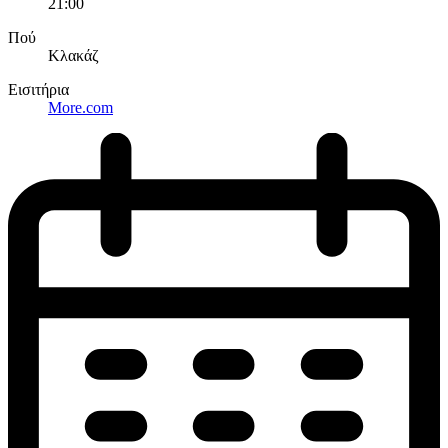
21:00
Πού
Κλακάζ
Εισιτήρια
More.com