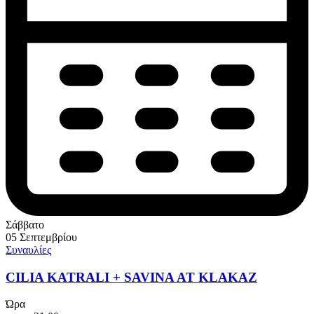
Σάββατο
05 Σεπτεμβρίου
Συναυλίες
CILIA KATRALI + SAVINA AT KLAKAZ
Ώρα