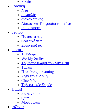
βιβλία
μουσική
Νέα
συναυλίες
δισκοκριτικές
Δίσκος και Τραγούδια του μήνα
Photo stories
θέατρο
Παραστάσεις
θεατρικά νέα
Συνεντεύξεις
cinema
Τι Είδαμε;
Weekly Smiles
Το βίντεο κλαμπ του Mix Grill
Ταινίες
Προτάσεις streaming
7 για την έβδομη
Cine Νέα
Τηλεοπτικές Σειρές
Παίξε!
διαγωνισμοί
Quiz
Μονομαχίες
ατζέντα