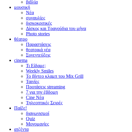
βιβλία
μουσική
Νέα
συναυλίες
δισκοκριτικές
Δίσκος και Τραγούδια του μήνα
Photo stories
θέατρο
Παραστάσεις
θεατρικά νέα
Συνεντεύξεις
cinema
Τι Είδαμε;
Weekly Smiles
Το βίντεο κλαμπ του Mix Grill
Ταινίες
Προτάσεις streaming
7 για την έβδομη
Cine Νέα
Τηλεοπτικές Σειρές
Παίξε!
διαγωνισμοί
Quiz
Μονομαχίες
ατζέντα