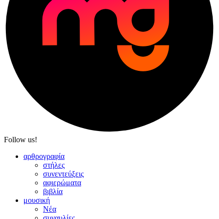
Follow us!
αρθρογραφία
στήλες
συνεντεύξεις
αφιερώματα
βιβλία
μουσική
Νέα
συναυλίες