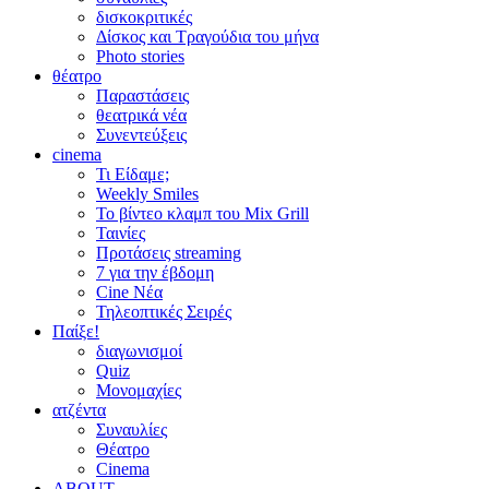
δισκοκριτικές
Δίσκος και Τραγούδια του μήνα
Photo stories
θέατρο
Παραστάσεις
θεατρικά νέα
Συνεντεύξεις
cinema
Τι Είδαμε;
Weekly Smiles
Το βίντεο κλαμπ του Mix Grill
Ταινίες
Προτάσεις streaming
7 για την έβδομη
Cine Νέα
Τηλεοπτικές Σειρές
Παίξε!
διαγωνισμοί
Quiz
Μονομαχίες
ατζέντα
Συναυλίες
Θέατρο
Cinema
ABOUT