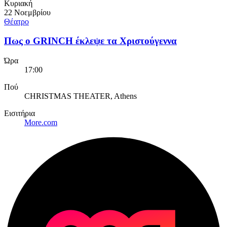
Κυριακή
22 Νοεμβρίου
Θέατρο
Πως ο GRINCH έκλεψε τα Χριστούγεννα
Ώρα
17:00
Πού
CHRISTMAS THEATER, Athens
Εισιτήρια
More.com