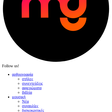
Follow us!
αρθρογραφία
στήλες
συνεντεύξεις
αφιερώματα
βιβλία
μουσική
Νέα
συναυλίες
δισκοκριτικές