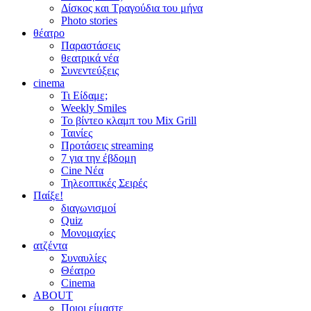
Δίσκος και Τραγούδια του μήνα
Photo stories
θέατρο
Παραστάσεις
θεατρικά νέα
Συνεντεύξεις
cinema
Τι Είδαμε;
Weekly Smiles
Το βίντεο κλαμπ του Mix Grill
Ταινίες
Προτάσεις streaming
7 για την έβδομη
Cine Νέα
Τηλεοπτικές Σειρές
Παίξε!
διαγωνισμοί
Quiz
Μονομαχίες
ατζέντα
Συναυλίες
Θέατρο
Cinema
ABOUT
Ποιοι είμαστε