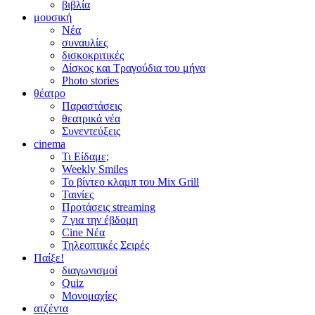
βιβλία
μουσική
Νέα
συναυλίες
δισκοκριτικές
Δίσκος και Τραγούδια του μήνα
Photo stories
θέατρο
Παραστάσεις
θεατρικά νέα
Συνεντεύξεις
cinema
Τι Είδαμε;
Weekly Smiles
Το βίντεο κλαμπ του Mix Grill
Ταινίες
Προτάσεις streaming
7 για την έβδομη
Cine Νέα
Τηλεοπτικές Σειρές
Παίξε!
διαγωνισμοί
Quiz
Μονομαχίες
ατζέντα