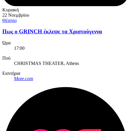
Κυριακή
22 Νοεμβρίου
Θέατρο
Πως ο GRINCH έκλεψε τα Χριστούγεννα
Ώρα
17:00
Πού
CHRISTMAS THEATER, Athens
Εισιτήρια
More.com