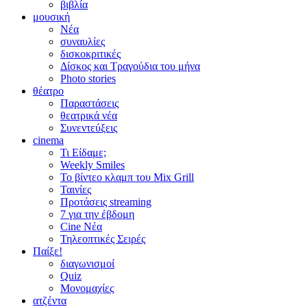
βιβλία
μουσική
Νέα
συναυλίες
δισκοκριτικές
Δίσκος και Τραγούδια του μήνα
Photo stories
θέατρο
Παραστάσεις
θεατρικά νέα
Συνεντεύξεις
cinema
Τι Είδαμε;
Weekly Smiles
Το βίντεο κλαμπ του Mix Grill
Ταινίες
Προτάσεις streaming
7 για την έβδομη
Cine Νέα
Τηλεοπτικές Σειρές
Παίξε!
διαγωνισμοί
Quiz
Μονομαχίες
ατζέντα