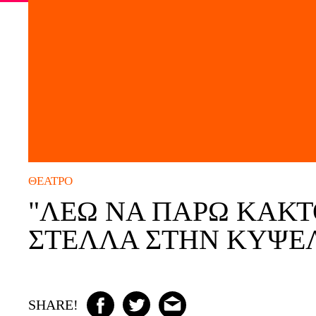
ΘΈΑΤΡΟ
"ΛΈΩ ΝΑ ΠΆΡΩ ΚΆΚΤ
ΣΤΈΛΛΑ ΣΤΗΝ ΚΥΨΈ
SHARE!