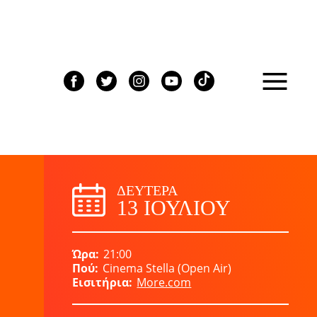
ΔΕΥΤΈΡΑ
13 ΙΟΥΛΊΟΥ
Ώρα
21:00
Πού
Cinema Stella (Open Air)
Εισιτήρια
More.com