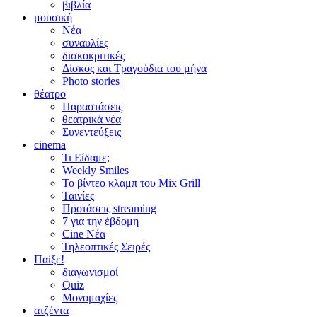
βιβλία
μουσική
Νέα
συναυλίες
δισκοκριτικές
Δίσκος και Τραγούδια του μήνα
Photo stories
θέατρο
Παραστάσεις
θεατρικά νέα
Συνεντεύξεις
cinema
Τι Είδαμε;
Weekly Smiles
Το βίντεο κλαμπ του Mix Grill
Ταινίες
Προτάσεις streaming
7 για την έβδομη
Cine Νέα
Τηλεοπτικές Σειρές
Παίξε!
διαγωνισμοί
Quiz
Μονομαχίες
ατζέντα