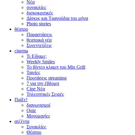
Νέα
συναυλίες
δισκοκριτικές
Δίσκος και Τραγούδια του μήνα
Photo stories
θέατρο
Παραστάσεις
θεατρικά νέα
Συνεντεύξεις
cinema
Τι Είδαμε;
Weekly Smiles
Το βίντεο κλαμπ του Mix Grill
Ταινίες
Προτάσεις streaming
7 για την έβδομη
Cine Νέα
Τηλεοπτικές Σειρές
Παίξε!
διαγωνισμοί
Quiz
Μονομαχίες
ατζέντα
Συναυλίες
Θέατρο