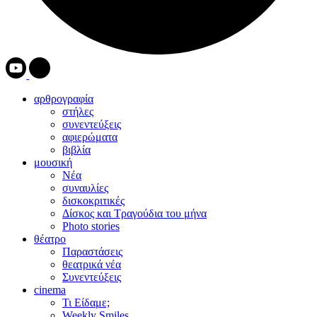
αρθρογραφία
στήλες
συνεντεύξεις
αφιερώματα
βιβλία
μουσική
Νέα
συναυλίες
δισκοκριτικές
Δίσκος και Τραγούδια του μήνα
Photo stories
θέατρο
Παραστάσεις
θεατρικά νέα
Συνεντεύξεις
cinema
Τι Είδαμε;
Weekly Smiles