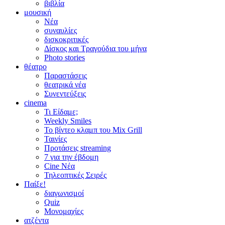
βιβλία
μουσική
Νέα
συναυλίες
δισκοκριτικές
Δίσκος και Τραγούδια του μήνα
Photo stories
θέατρο
Παραστάσεις
θεατρικά νέα
Συνεντεύξεις
cinema
Τι Είδαμε;
Weekly Smiles
Το βίντεο κλαμπ του Mix Grill
Ταινίες
Προτάσεις streaming
7 για την έβδομη
Cine Νέα
Τηλεοπτικές Σειρές
Παίξε!
διαγωνισμοί
Quiz
Μονομαχίες
ατζέντα