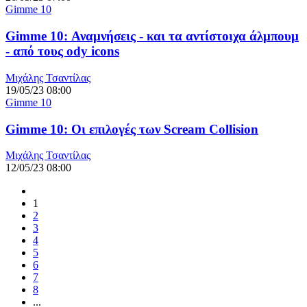
Gimme 10
Gimme 10: Αναμνήσεις - και τα αντίστοιχα άλμπουμ
- από τους ody icons
Μιχάλης Τσαντίλας
19/05/23 08:00
Gimme 10
Gimme 10: Οι επιλογές των Scream Collision
Μιχάλης Τσαντίλας
12/05/23 08:00
1
2
3
4
5
6
7
8
...