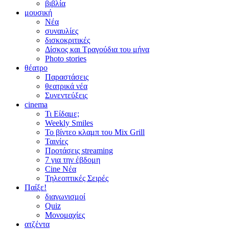
βιβλία
μουσική
Νέα
συναυλίες
δισκοκριτικές
Δίσκος και Τραγούδια του μήνα
Photo stories
θέατρο
Παραστάσεις
θεατρικά νέα
Συνεντεύξεις
cinema
Τι Είδαμε;
Weekly Smiles
Το βίντεο κλαμπ του Mix Grill
Ταινίες
Προτάσεις streaming
7 για την έβδομη
Cine Νέα
Τηλεοπτικές Σειρές
Παίξε!
διαγωνισμοί
Quiz
Μονομαχίες
ατζέντα