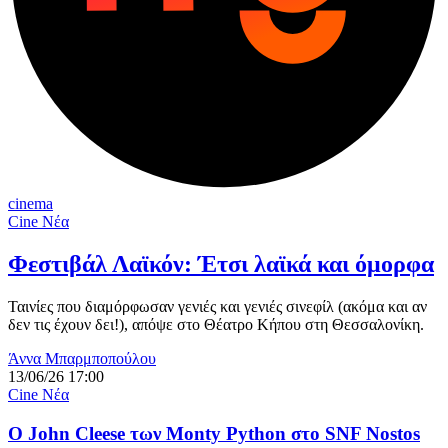
cinema
Cine Νέα
Φεστιβάλ Λαϊκόν: Έτσι λαϊκά και όμορφα
Ταινίες που διαμόρφωσαν γενιές και γενιές σινεφίλ (ακόμα και αν
δεν τις έχουν δει!), απόψε στο Θέατρο Κήπου στη Θεσσαλονίκη.
Άννα Μπαρμποπούλου
13/06/26 17:00
Cine Νέα
O John Cleese των Monty Python στο SNF Nostos