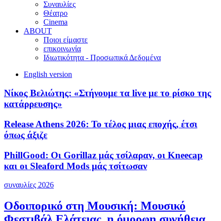
Συναυλίες
Θέατρο
Cinema
ABOUT
Ποιοι είμαστε
επικοινωνία
Ιδιωτικότητα - Προσωπικά Δεδομένα
English version
Νίκος Βελιώτης: «Στήνουμε τα live με το ρίσκο της
κατάρρευσης»
Release Athens 2026: Το τέλος μιας εποχής, έτσι
όπως άξιζε
PhillGood: Οι Gorillaz μάς τσίλαραν, οι Kneecap
και οι Sleaford Mods μάς τσίτωσαν
συναυλίες 2026
Οδοιπορικό στη Μουσική: Μουσικό
Φεστιβάλ Ελάτειας, η όμορφη συνήθεια