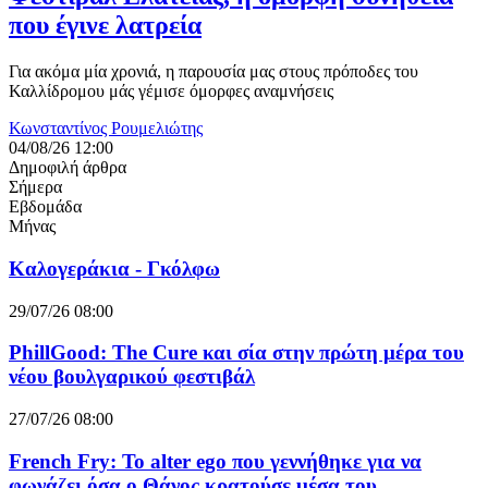
που έγινε λατρεία
Για ακόμα μία χρονιά, η παρουσία μας στους πρόποδες του
Καλλίδρομου μάς γέμισε όμορφες αναμνήσεις
Κωνσταντίνος Ρουμελιώτης
04/08/26 12:00
Δημοφιλή άρθρα
Σήμερα
Εβδομάδα
Μήνας
Καλογεράκια - Γκόλφω
29/07/26 08:00
PhillGood: The Cure και σία στην πρώτη μέρα του
νέου βουλγαρικού φεστιβάλ
27/07/26 08:00
French Fry: Το alter ego που γεννήθηκε για να
φωνάζει όσα ο Θάνος κρατούσε μέσα του