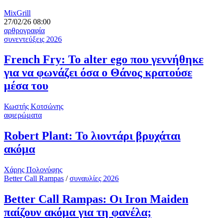
MixGrill
27/02/26 08:00
αρθρογραφία
συνεντεύξεις 2026
French Fry: Το alter ego που γεννήθηκε
για να φωνάζει όσα ο Θάνος κρατούσε
μέσα του
Κωστής Κοτσώνης
αφιερώματα
Robert Plant: Το λιοντάρι βρυχάται
ακόμα
Χάρης Πολονύφης
Better Call Rampas
/
συναυλίες 2026
Better Call Rampas: Οι Iron Maiden
παίζουν ακόμα για τη φανέλα;