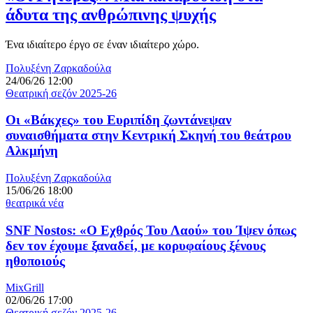
άδυτα της ανθρώπινης ψυχής
Ένα ιδιαίτερο έργο σε έναν ιδιαίτερο χώρο.
Πολυξένη Ζαρκαδούλα
24/06/26 12:00
Θεατρική σεζόν 2025-26
Οι «Βάκχες» του Ευριπίδη ζωντάνεψαν
συναισθήματα στην Κεντρική Σκηνή του θεάτρου
Αλκμήνη
Πολυξένη Ζαρκαδούλα
15/06/26 18:00
θεατρικά νέα
SNF Nostos: «Ο Εχθρός Του Λαού» του Ίψεν όπως
δεν τον έχουμε ξαναδεί, με κορυφαίους ξένους
ηθοποιούς
MixGrill
02/06/26 17:00
Θεατρική σεζόν 2025-26