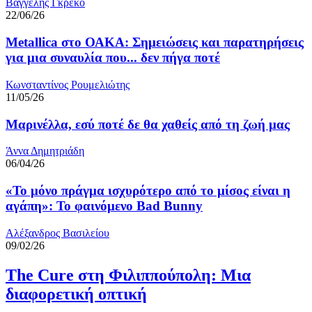
Βαγγέλης Γκρέκο
22/06/26
Metallica στο ΟΑΚΑ: Σημειώσεις και παρατηρήσεις
για μια συναυλία που... δεν πήγα ποτέ
Κωνσταντίνος Ρουμελιώτης
11/05/26
Μαρινέλλα, εσύ ποτέ δε θα χαθείς από τη ζωή μας
Άννα Δημητριάδη
06/04/26
«Το μόνο πράγμα ισχυρότερο από το μίσος είναι η
αγάπη»: Το φαινόμενο Bad Bunny
Αλέξανδρος Βασιλείου
09/02/26
The Cure στη Φιλιππούπολη: Μια
διαφορετική οπτική