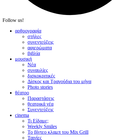
Follow us!
αρθρογραφία
στήλες
συνεντεύξεις
αφιερώματα
βιβλία
μουσική
Νέα
συναυλίες
δισκοκριτικές
Δίσκος και Τραγούδια του μήνα
Photo stories
θέατρο
Παραστάσεις
θεατρικά νέα
Συνεντεύξεις
cinema
Τι Είδαμε;
Weekly Smiles
Το βίντεο κλαμπ του Mix Grill
Ταινίες