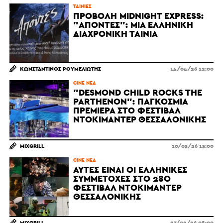
ΤΑΙΝΊΕΣ
ΠΡΟΒΟΛΉ MIDNIGHT EXPRESS:
"ΑΠΌΝΤΕΣ": ΜΙΑ ΕΛΛΗΝΙΚΉ
ΔΙΑΧΡΟΝΙΚΉ ΤΑΙΝΊΑ
ΚΩΝΣΤΑΝΤΊΝΟΣ ΡΟΥΜΕΛΙΏΤΗΣ
14/04/26 12:00
CINE ΝΈΑ
"DESMOND CHILD ROCKS THE
PARTHENON": ΠΑΓΚΌΣΜΙΑ
ΠΡΕΜΙΈΡΑ ΣΤΟ ΦΕΣΤΙΒΆΛ
ΝΤΟΚΙΜΑΝΤΈΡ ΘΕΣΣΑΛΟΝΊΚΗΣ
MIXGRILL
10/03/26 13:00
CINE ΝΈΑ
ΑΥΤΈΣ ΕΊΝΑΙ ΟΙ ΕΛΛΗΝΙΚΈΣ
ΣΥΜΜΕΤΟΧΈΣ ΣΤΟ 28Ο
ΦΕΣΤΙΒΆΛ ΝΤΟΚΙΜΑΝΤΈΡ
ΘΕΣΣΑΛΟΝΊΚΗΣ
MIXGRILL
27/02/26 08:00