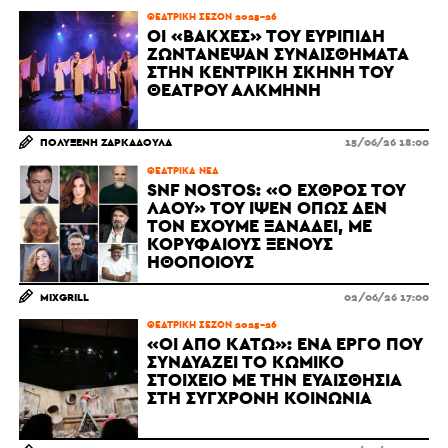
ΘΕΑΤΡΙΚΉ ΣΕΖΌΝ 2025-26
ΟΙ «ΒΆΚΧΕΣ» ΤΟΥ ΕΥΡΙΠΊΔΗ
ΖΩΝΤΆΝΕΨΑΝ ΣΥΝΑΙΣΘΉΜΑΤΑ
ΣΤΗΝ ΚΕΝΤΡΙΚΉ ΣΚΗΝΉ ΤΟΥ
ΘΕΆΤΡΟΥ ΑΛΚΜΉΝΗ
ΠΟΛΥΞΈΝΗ ΖΑΡΚΑΔΟΎΛΑ
15/06/26 18:00
ΘΕΑΤΡΙΚΆ ΝΈΑ
SNF NOSTOS: «Ο ΕΧΘΡΌΣ ΤΟΥ
ΛΑΟΎ» ΤΟΥ ΊΨΕΝ ΌΠΩΣ ΔΕΝ
ΤΟΝ ΈΧΟΥΜΕ ΞΑΝΑΔΕΊ, ΜΕ
ΚΟΡΥΦΑΊΟΥΣ ΞΈΝΟΥΣ
ΗΘΟΠΟΙΟΎΣ
MIXGRILL
02/06/26 17:00
ΘΕΑΤΡΙΚΉ ΣΕΖΌΝ 2025-26
«ΟΙ ΑΠΌ ΚΆΤΩ»: ΈΝΑ ΈΡΓΟ ΠΟΥ
ΣΥΝΔΥΆΖΕΙ ΤΟ ΚΩΜΙΚΌ
ΣΤΟΙΧΕΊΟ ΜΕ ΤΗΝ ΕΥΑΙΣΘΗΣΊΑ
ΣΤΗ ΣΎΓΧΡΟΝΗ ΚΟΙΝΩΝΊΑ