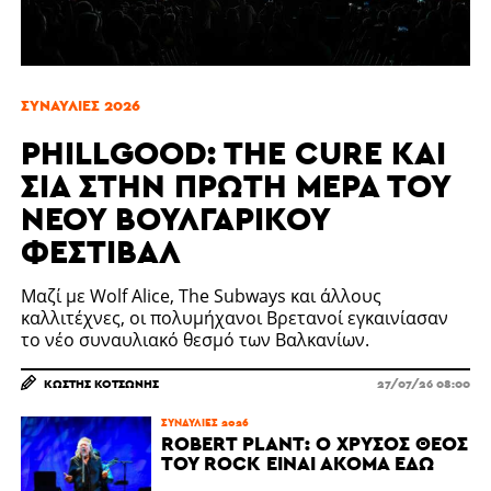
ΣΥΝΑΥΛΊΕΣ 2026
PHILLGOOD: THE CURE ΚΑΙ
ΣΊΑ ΣΤΗΝ ΠΡΏΤΗ ΜΈΡΑ ΤΟΥ
ΝΈΟΥ ΒΟΥΛΓΑΡΙΚΟΎ
ΦΕΣΤΙΒΆΛ
Μαζί με Wolf Alice, The Subways και άλλους
καλλιτέχνες, οι πολυμήχανοι Βρετανοί εγκαινίασαν
το νέο συναυλιακό θεσμό των Βαλκανίων.
ΚΩΣΤΉΣ ΚΟΤΣΏΝΗΣ
27/07/26 08:00
ΣΥΝΑΥΛΊΕΣ 2026
ROBERT PLANT: Ο ΧΡΥΣΌΣ ΘΕΌΣ
ΤΟΥ ROCK ΕΊΝΑΙ ΑΚΌΜΑ ΕΔΏ