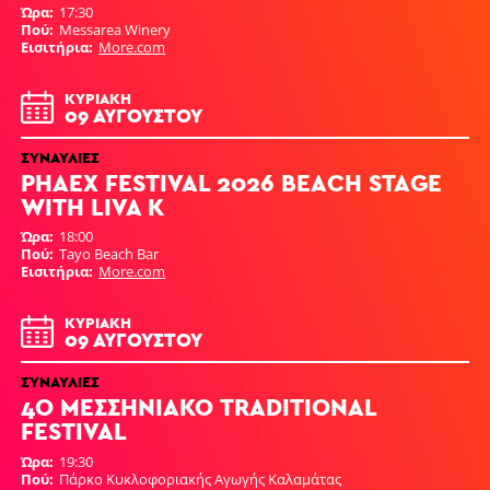
Ώρα
17:30
Πού
Messarea Winery
Εισιτήρια
More.com
ΚΥΡΙΑΚΉ
09 ΑΥΓΟΎΣΤΟΥ
ΣΥΝΑΥΛΊΕΣ
PHAEX FESTIVAL 2026 BEACH STAGE
WITH LIVA K
Ώρα
18:00
Πού
Tayo Beach Bar
Εισιτήρια
More.com
ΚΥΡΙΑΚΉ
09 ΑΥΓΟΎΣΤΟΥ
ΣΥΝΑΥΛΊΕΣ
4Ο ΜΕΣΣΗΝΙΑΚΟ TRADITIONAL
FESTIVAL
Ώρα
19:30
Πού
Πάρκο Κυκλοφοριακής Αγωγής Καλαμάτας