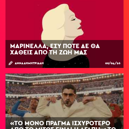
ΜΑΡΙΝΈΛΛΑ, ΕΣΎ ΠΟΤΈ ΔΕ ΘΑ
ΧΑΘΕΊΣ ΑΠΌ ΤΗ ΖΩΉ ΜΑΣ
ΆΝΝΑ ΔΗΜΗΤΡΙΆΔΗ
06/04/26
«ΤΟ ΜΌΝΟ ΠΡΆΓΜΑ ΙΣΧΥΡΌΤΕΡΟ