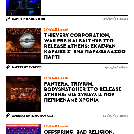
ΧΆΡΗΣ ΠΟΛΟΝΎΦΗΣ
17/07/26 12:00
ΣΥΝΑΥΛΊΕΣ 2026
THIEVERY CORPORATION,
WAILERS ΚΑΙ BALTHVS ΣΤΟ
RELEASE ATHENS: ΈΚΛΕΨΑΝ
ΚΑΡΔΙΈΣ Σ' ΈΝΑ ΠΑΡΑΘΑΛΆΣΣΙΟ
ΠΆΡΤΙ
ΒΑΓΓΈΛΗΣ ΓΚΡΈΚΟ
16/07/26 08:00
ΣΥΝΑΥΛΊΕΣ 2026
PANTERA, TRIVIUM,
BODYSNATCHER ΣΤΟ RELEASE
ATHENS: ΜΙΑ ΣΥΝΑΥΛΊΑ ΠΟΥ
ΠΕΡΙΜΈΝΑΜΕ ΧΡΌΝΙΑ
ΑΛΈΞΙΟΣ ΑΝΤΩΝΌΠΟΥΛΟΣ
12/07/26 12:00
ΣΥΝΑΥΛΊΕΣ 2026
OFFSPRING, BAD RELIGION,