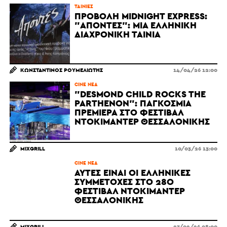
ΤΑΙΝΊΕΣ
ΠΡΟΒΟΛΉ MIDNIGHT EXPRESS:
"ΑΠΌΝΤΕΣ": ΜΙΑ ΕΛΛΗΝΙΚΉ
ΔΙΑΧΡΟΝΙΚΉ ΤΑΙΝΊΑ
ΚΩΝΣΤΑΝΤΊΝΟΣ ΡΟΥΜΕΛΙΏΤΗΣ
14/04/26 12:00
CINE ΝΈΑ
"DESMOND CHILD ROCKS THE
PARTHENON": ΠΑΓΚΌΣΜΙΑ
ΠΡΕΜΙΈΡΑ ΣΤΟ ΦΕΣΤΙΒΆΛ
ΝΤΟΚΙΜΑΝΤΈΡ ΘΕΣΣΑΛΟΝΊΚΗΣ
MIXGRILL
10/03/26 13:00
CINE ΝΈΑ
ΑΥΤΈΣ ΕΊΝΑΙ ΟΙ ΕΛΛΗΝΙΚΈΣ
ΣΥΜΜΕΤΟΧΈΣ ΣΤΟ 28Ο
ΦΕΣΤΙΒΆΛ ΝΤΟΚΙΜΑΝΤΈΡ
ΘΕΣΣΑΛΟΝΊΚΗΣ
MIXGRILL
27/02/26 08:00