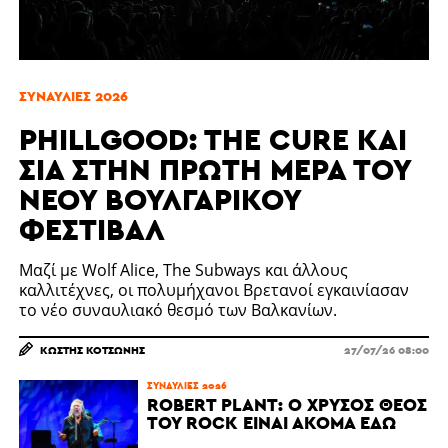
ΣΥΝΑΥΛΊΕΣ 2026
PHILLGOOD: THE CURE ΚΑΙ
ΣΊΑ ΣΤΗΝ ΠΡΏΤΗ ΜΈΡΑ ΤΟΥ
ΝΈΟΥ ΒΟΥΛΓΑΡΙΚΟΎ
ΦΕΣΤΙΒΆΛ
Μαζί με Wolf Alice, The Subways και άλλους
καλλιτέχνες, οι πολυμήχανοι Βρετανοί εγκαινίασαν
το νέο συναυλιακό θεσμό των Βαλκανίων.
ΚΩΣΤΉΣ ΚΟΤΣΏΝΗΣ
27/07/26 08:00
ΣΥΝΑΥΛΊΕΣ 2026
ROBERT PLANT: Ο ΧΡΥΣΌΣ ΘΕΌΣ
ΤΟΥ ROCK ΕΊΝΑΙ ΑΚΌΜΑ ΕΔΏ