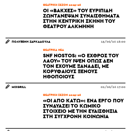
ΘΕΑΤΡΙΚΉ ΣΕΖΌΝ 2025-26
ΟΙ «ΒΆΚΧΕΣ» ΤΟΥ ΕΥΡΙΠΊΔΗ
ΖΩΝΤΆΝΕΨΑΝ ΣΥΝΑΙΣΘΉΜΑΤΑ
ΣΤΗΝ ΚΕΝΤΡΙΚΉ ΣΚΗΝΉ ΤΟΥ
ΘΕΆΤΡΟΥ ΑΛΚΜΉΝΗ
ΠΟΛΥΞΈΝΗ ΖΑΡΚΑΔΟΎΛΑ
15/06/26 18:00
ΘΕΑΤΡΙΚΆ ΝΈΑ
SNF NOSTOS: «Ο ΕΧΘΡΌΣ ΤΟΥ
ΛΑΟΎ» ΤΟΥ ΊΨΕΝ ΌΠΩΣ ΔΕΝ
ΤΟΝ ΈΧΟΥΜΕ ΞΑΝΑΔΕΊ, ΜΕ
ΚΟΡΥΦΑΊΟΥΣ ΞΈΝΟΥΣ
ΗΘΟΠΟΙΟΎΣ
MIXGRILL
02/06/26 17:00
ΘΕΑΤΡΙΚΉ ΣΕΖΌΝ 2025-26
«ΟΙ ΑΠΌ ΚΆΤΩ»: ΈΝΑ ΈΡΓΟ ΠΟΥ
ΣΥΝΔΥΆΖΕΙ ΤΟ ΚΩΜΙΚΌ
ΣΤΟΙΧΕΊΟ ΜΕ ΤΗΝ ΕΥΑΙΣΘΗΣΊΑ
ΣΤΗ ΣΎΓΧΡΟΝΗ ΚΟΙΝΩΝΊΑ