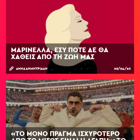
ΜΑΡΙΝΈΛΛΑ, ΕΣΎ ΠΟΤΈ ΔΕ ΘΑ
ΧΑΘΕΊΣ ΑΠΌ ΤΗ ΖΩΉ ΜΑΣ
ΆΝΝΑ ΔΗΜΗΤΡΙΆΔΗ
06/04/26
«ΤΟ ΜΌΝΟ ΠΡΆΓΜΑ ΙΣΧΥΡΌΤΕΡΟ