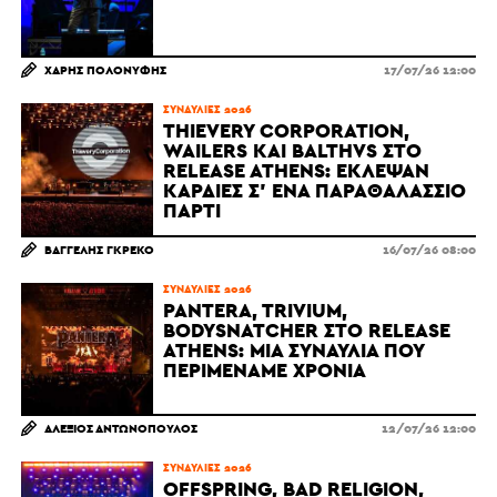
ΧΆΡΗΣ ΠΟΛΟΝΎΦΗΣ
17/07/26 12:00
ΣΥΝΑΥΛΊΕΣ 2026
THIEVERY CORPORATION,
WAILERS ΚΑΙ BALTHVS ΣΤΟ
RELEASE ATHENS: ΈΚΛΕΨΑΝ
ΚΑΡΔΙΈΣ Σ' ΈΝΑ ΠΑΡΑΘΑΛΆΣΣΙΟ
ΠΆΡΤΙ
ΒΑΓΓΈΛΗΣ ΓΚΡΈΚΟ
16/07/26 08:00
ΣΥΝΑΥΛΊΕΣ 2026
PANTERA, TRIVIUM,
BODYSNATCHER ΣΤΟ RELEASE
ATHENS: ΜΙΑ ΣΥΝΑΥΛΊΑ ΠΟΥ
ΠΕΡΙΜΈΝΑΜΕ ΧΡΌΝΙΑ
ΑΛΈΞΙΟΣ ΑΝΤΩΝΌΠΟΥΛΟΣ
12/07/26 12:00
ΣΥΝΑΥΛΊΕΣ 2026
OFFSPRING, BAD RELIGION,