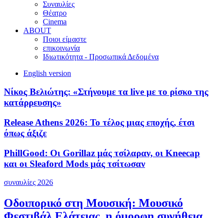
Συναυλίες
Θέατρο
Cinema
ABOUT
Ποιοι είμαστε
επικοινωνία
Ιδιωτικότητα - Προσωπικά Δεδομένα
English version
Νίκος Βελιώτης: «Στήνουμε τα live με το ρίσκο της
κατάρρευσης»
Release Athens 2026: Το τέλος μιας εποχής, έτσι
όπως άξιζε
PhillGood: Οι Gorillaz μάς τσίλαραν, οι Kneecap
και οι Sleaford Mods μάς τσίτωσαν
συναυλίες 2026
Οδοιπορικό στη Μουσική: Μουσικό
Φεστιβάλ Ελάτειας, η όμορφη συνήθεια