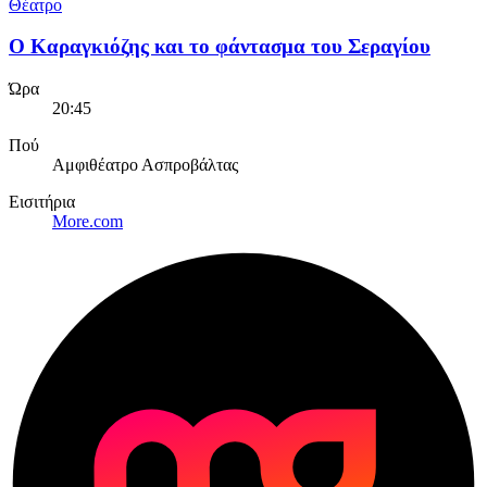
Θέατρο
Ο Καραγκιόζης και το φάντασμα του Σεραγίου
Ώρα
20:45
Πού
Αμφιθέατρο Ασπροβάλτας
Εισιτήρια
More.com