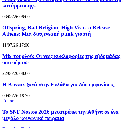
κατάρρευσης»
03/08/26 08:00
Offspring, Bad Religion, High Vis στο Release
Athens: Μια διαγενεακή punk γιορτή
11/07/26 17:00
Mix-τουρλού: Οι νέες κυκλοφορίες της εβδομάδας
που πέρασε
22/06/26 08:00
Η Kovacs ξανά στην Ελλάδα για δύο εμφανίσεις
09/06/26 18:30
Editorial
Το SNF Nostos 2026 μετατρέπει την Αθήνα σε ένα
μεγάλο κοινωνικό πείραμα