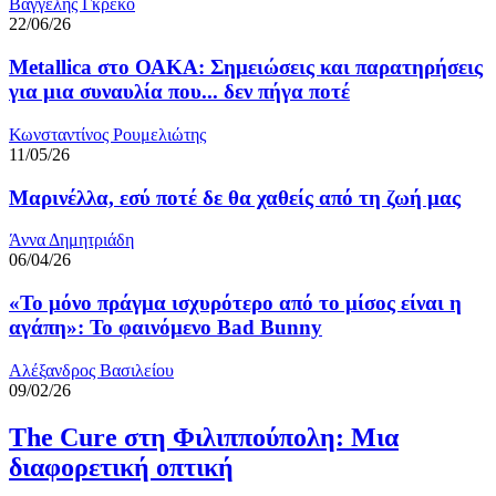
Βαγγέλης Γκρέκο
22/06/26
Metallica στο ΟΑΚΑ: Σημειώσεις και παρατηρήσεις
για μια συναυλία που... δεν πήγα ποτέ
Κωνσταντίνος Ρουμελιώτης
11/05/26
Μαρινέλλα, εσύ ποτέ δε θα χαθείς από τη ζωή μας
Άννα Δημητριάδη
06/04/26
«Το μόνο πράγμα ισχυρότερο από το μίσος είναι η
αγάπη»: Το φαινόμενο Bad Bunny
Αλέξανδρος Βασιλείου
09/02/26
The Cure στη Φιλιππούπολη: Μια
διαφορετική οπτική