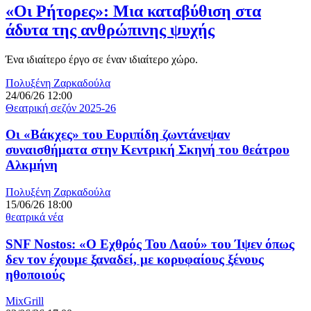
«Οι Ρήτορες»: Μια καταβύθιση στα
άδυτα της ανθρώπινης ψυχής
Ένα ιδιαίτερο έργο σε έναν ιδιαίτερο χώρο.
Πολυξένη Ζαρκαδούλα
24/06/26 12:00
Θεατρική σεζόν 2025-26
Οι «Βάκχες» του Ευριπίδη ζωντάνεψαν
συναισθήματα στην Κεντρική Σκηνή του θεάτρου
Αλκμήνη
Πολυξένη Ζαρκαδούλα
15/06/26 18:00
θεατρικά νέα
SNF Nostos: «Ο Εχθρός Του Λαού» του Ίψεν όπως
δεν τον έχουμε ξαναδεί, με κορυφαίους ξένους
ηθοποιούς
MixGrill