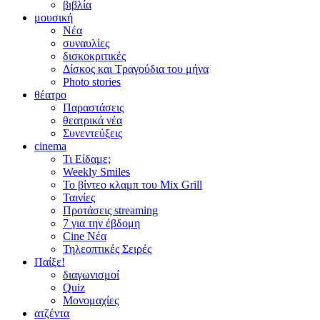
βιβλία
μουσική
Νέα
συναυλίες
δισκοκριτικές
Δίσκος και Τραγούδια του μήνα
Photo stories
θέατρο
Παραστάσεις
θεατρικά νέα
Συνεντεύξεις
cinema
Τι Είδαμε;
Weekly Smiles
Το βίντεο κλαμπ του Mix Grill
Ταινίες
Προτάσεις streaming
7 για την έβδομη
Cine Νέα
Τηλεοπτικές Σειρές
Παίξε!
διαγωνισμοί
Quiz
Μονομαχίες
ατζέντα