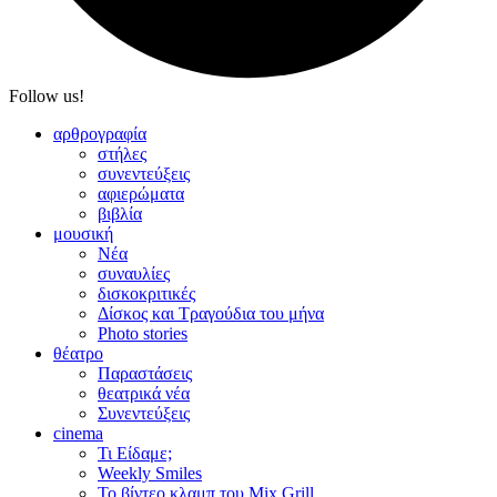
Follow us!
αρθρογραφία
στήλες
συνεντεύξεις
αφιερώματα
βιβλία
μουσική
Νέα
συναυλίες
δισκοκριτικές
Δίσκος και Τραγούδια του μήνα
Photo stories
θέατρο
Παραστάσεις
θεατρικά νέα
Συνεντεύξεις
cinema
Τι Είδαμε;
Weekly Smiles
Το βίντεο κλαμπ του Mix Grill