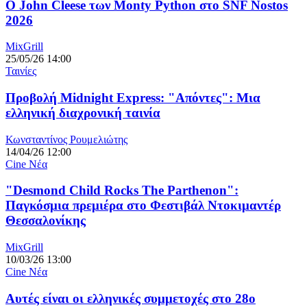
O John Cleese των Monty Python στο SNF Nostos
2026
MixGrill
25/05/26 14:00
Ταινίες
Προβολή Midnight Express: "Απόντες": Μια
ελληνική διαχρονική ταινία
Κωνσταντίνος Ρουμελιώτης
14/04/26 12:00
Cine Νέα
"Desmond Child Rocks The Parthenon":
Παγκόσμια πρεμιέρα στο Φεστιβάλ Ντοκιμαντέρ
Θεσσαλονίκης
MixGrill
10/03/26 13:00
Cine Νέα
Αυτές είναι οι ελληνικές συμμετοχές στο 28ο