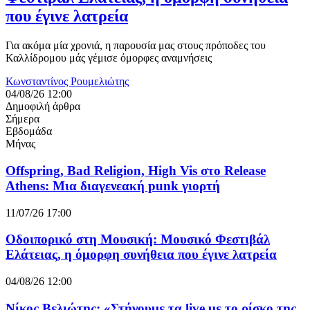
που έγινε λατρεία
Για ακόμα μία χρονιά, η παρουσία μας στους πρόποδες του
Καλλίδρομου μάς γέμισε όμορφες αναμνήσεις
Κωνσταντίνος Ρουμελιώτης
04/08/26 12:00
Δημοφιλή άρθρα
Σήμερα
Εβδομάδα
Μήνας
Offspring, Bad Religion, High Vis στο Release
Athens: Μια διαγενεακή punk γιορτή
11/07/26 17:00
Οδοιπορικό στη Μουσική: Μουσικό Φεστιβάλ
Ελάτειας, η όμορφη συνήθεια που έγινε λατρεία
04/08/26 12:00
Νίκος Βελιώτης: «Στήνουμε τα live με το ρίσκο της