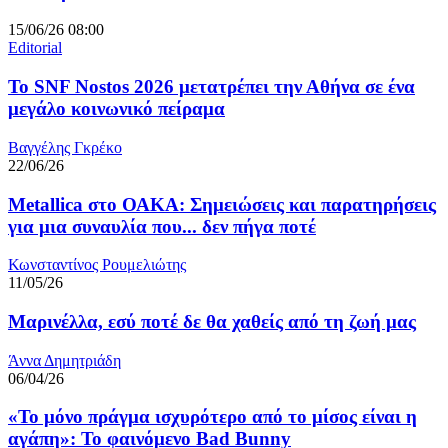
15/06/26 08:00
Editorial
Το SNF Nostos 2026 μετατρέπει την Αθήνα σε ένα
μεγάλο κοινωνικό πείραμα
Βαγγέλης Γκρέκο
22/06/26
Metallica στο ΟΑΚΑ: Σημειώσεις και παρατηρήσεις
για μια συναυλία που... δεν πήγα ποτέ
Κωνσταντίνος Ρουμελιώτης
11/05/26
Μαρινέλλα, εσύ ποτέ δε θα χαθείς από τη ζωή μας
Άννα Δημητριάδη
06/04/26
«Το μόνο πράγμα ισχυρότερο από το μίσος είναι η
αγάπη»: Το φαινόμενο Bad Bunny