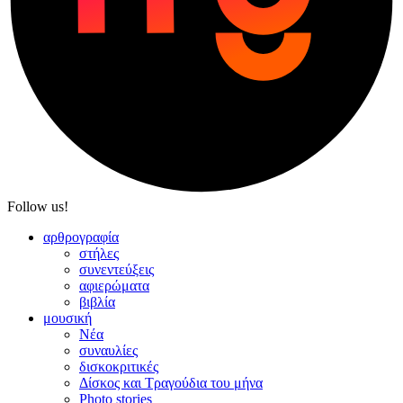
Follow us!
αρθρογραφία
στήλες
συνεντεύξεις
αφιερώματα
βιβλία
μουσική
Νέα
συναυλίες
δισκοκριτικές
Δίσκος και Τραγούδια του μήνα
Photo stories