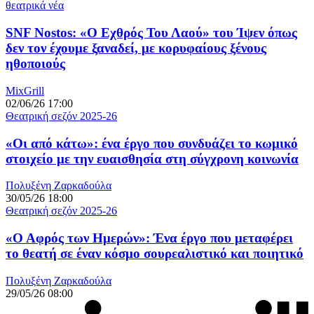
θεατρικά νέα
SNF Nostos: «Ο Εχθρός Του Λαού» του Ίψεν όπως
δεν τον έχουμε ξαναδεί, με κορυφαίους ξένους
ηθοποιούς
MixGrill
02/06/26 17:00
Θεατρική σεζόν 2025-26
«Οι από κάτω»: ένα έργο που συνδυάζει το κωμικό
στοιχείο με την ευαισθησία στη σύγχρονη κοινωνία
Πολυξένη Ζαρκαδούλα
30/05/26 18:00
Θεατρική σεζόν 2025-26
«Ο Αφρός των Ημερών»: Ένα έργο που μεταφέρει
το θεατή σε έναν κόσμο σουρεαλιστικό και ποιητικό
Πολυξένη Ζαρκαδούλα
29/05/26 08:00