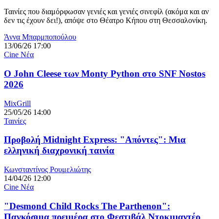
Ταινίες που διαμόρφωσαν γενιές και γενιές σινεφίλ (ακόμα και αν
δεν τις έχουν δει!), απόψε στο Θέατρο Κήπου στη Θεσσαλονίκη.
Άννα Μπαρμποπούλου
13/06/26 17:00
Cine Νέα
O John Cleese των Monty Python στο SNF Nostos
2026
MixGrill
25/05/26 14:00
Ταινίες
Προβολή Midnight Express: "Απόντες": Μια
ελληνική διαχρονική ταινία
Κωνσταντίνος Ρουμελιώτης
14/04/26 12:00
Cine Νέα
"Desmond Child Rocks The Parthenon":
Παγκόσμια πρεμιέρα στο Φεστιβάλ Ντοκιμαντέρ