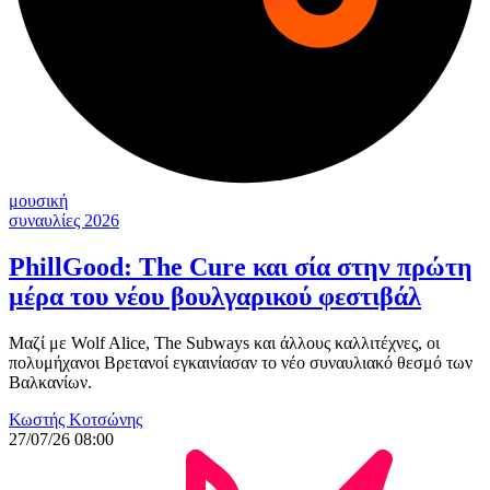
μουσική
συναυλίες 2026
PhillGood: The Cure και σία στην πρώτη
μέρα του νέου βουλγαρικού φεστιβάλ
Μαζί με Wolf Alice, The Subways και άλλους καλλιτέχνες, οι
πολυμήχανοι Βρετανοί εγκαινίασαν το νέο συναυλιακό θεσμό των
Βαλκανίων.
Κωστής Κοτσώνης
27/07/26 08:00