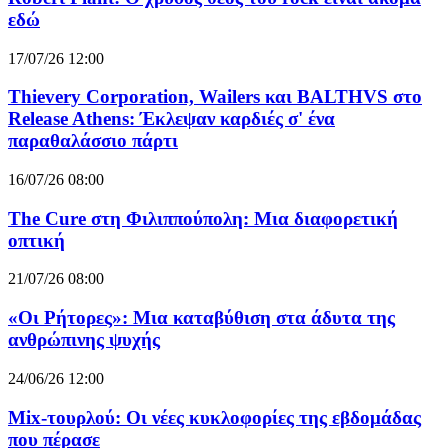
εδώ
17/07/26 12:00
Thievery Corporation, Wailers και BALTHVS στο
Release Athens: Έκλεψαν καρδιές σ' ένα
παραθαλάσσιο πάρτι
16/07/26 08:00
The Cure στη Φιλιππούπολη: Μια διαφορετική
οπτική
21/07/26 08:00
«Οι Ρήτορες»: Μια καταβύθιση στα άδυτα της
ανθρώπινης ψυχής
24/06/26 12:00
Mix-τουρλού: Οι νέες κυκλοφορίες της εβδομάδας
που πέρασε