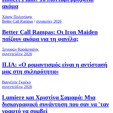
ακόμα
Χάρης Πολονύφης
Better Call Rampas
/
συναυλίες 2026
Better Call Rampas: Οι Iron Maiden
παίζουν ακόμα για τη φανέλα;
Ξενοφών Καράμπαλης
συνεντεύξεις 2026
ILIA: «Ο ρομαντισμός είναι η αντίστασή
μας στη σκληρότητα»
Βαγγέλης Γκρέκο
συνεντεύξεις 2026
Lumiere και Χριστίνα Σαμαρά: Μια
δισκογραφική συνάντηση που σαν να 'ταν
γραφτό να συμβεί