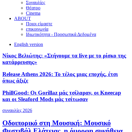
Συναυλίες
Θέατρο
Cinema
ABOUT
Ποιοι είμαστε
επικοινωνία
Ιδιωτικότητα - Προσωπικά Δεδομένα
English version
Νίκος Βελιώτης: «Στήνουμε τα live με το ρίσκο της
κατάρρευσης»
Release Athens 2026: Το τέλος μιας εποχής, έτσι
όπως άξιζε
PhillGood: Οι Gorillaz μάς τσίλαραν, οι Kneecap
και οι Sleaford Mods μάς τσίτωσαν
συναυλίες 2026
Οδοιπορικό στη Μουσική: Μουσικό
Φεστιβάλ Ελάτειας, η όμορφη συνήθεια