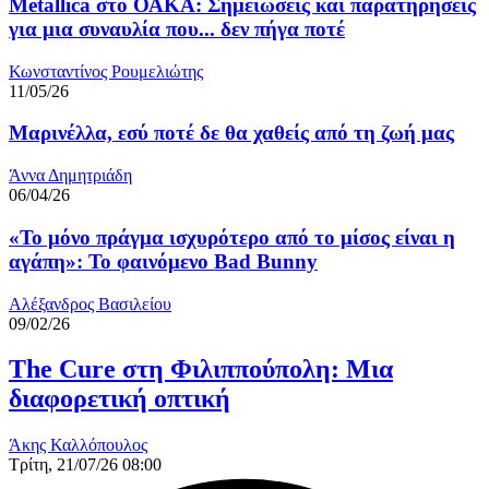
Metallica στο ΟΑΚΑ: Σημειώσεις και παρατηρήσεις
για μια συναυλία που... δεν πήγα ποτέ
Κωνσταντίνος Ρουμελιώτης
11/05/26
Μαρινέλλα, εσύ ποτέ δε θα χαθείς από τη ζωή μας
Άννα Δημητριάδη
06/04/26
«Το μόνο πράγμα ισχυρότερο από το μίσος είναι η
αγάπη»: Το φαινόμενο Bad Bunny
Αλέξανδρος Βασιλείου
09/02/26
The Cure στη Φιλιππούπολη: Μια
διαφορετική οπτική
Άκης Καλλόπουλος
Τρίτη, 21/07/26 08:00