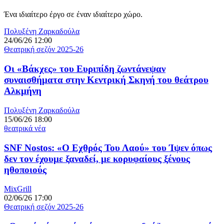
Ένα ιδιαίτερο έργο σε έναν ιδιαίτερο χώρο.
Πολυξένη Ζαρκαδούλα
24/06/26 12:00
Θεατρική σεζόν 2025-26
Οι «Βάκχες» του Ευριπίδη ζωντάνεψαν
συναισθήματα στην Κεντρική Σκηνή του θεάτρου
Αλκμήνη
Πολυξένη Ζαρκαδούλα
15/06/26 18:00
θεατρικά νέα
SNF Nostos: «Ο Εχθρός Του Λαού» του Ίψεν όπως
δεν τον έχουμε ξαναδεί, με κορυφαίους ξένους
ηθοποιούς
MixGrill
02/06/26 17:00
Θεατρική σεζόν 2025-26