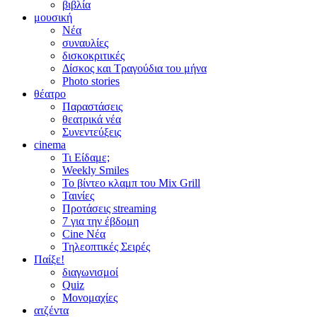
βιβλία
μουσική
Νέα
συναυλίες
δισκοκριτικές
Δίσκος και Τραγούδια του μήνα
Photo stories
θέατρο
Παραστάσεις
θεατρικά νέα
Συνεντεύξεις
cinema
Τι Είδαμε;
Weekly Smiles
Το βίντεο κλαμπ του Mix Grill
Ταινίες
Προτάσεις streaming
7 για την έβδομη
Cine Νέα
Τηλεοπτικές Σειρές
Παίξε!
διαγωνισμοί
Quiz
Μονομαχίες
ατζέντα