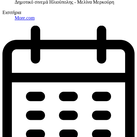
Δημοτικό σινεμά Ηλιούπολης - Μελίνα Μερκούρη
Εισιτήρια
More.com