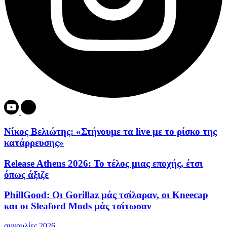
Νίκος Βελιώτης: «Στήνουμε τα live με το ρίσκο της
κατάρρευσης»
Release Athens 2026: Το τέλος μιας εποχής, έτσι
όπως άξιζε
PhillGood: Οι Gorillaz μάς τσίλαραν, οι Kneecap
και οι Sleaford Mods μάς τσίτωσαν
συναυλίες 2026