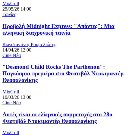
MixGrill
25/05/26 14:00
Ταινίες
Προβολή Midnight Express: "Απόντες": Μια
ελληνική διαχρονική ταινία
Κωνσταντίνος Ρουμελιώτης
14/04/26 12:00
Cine Νέα
"Desmond Child Rocks The Parthenon":
Παγκόσμια πρεμιέρα στο Φεστιβάλ Ντοκιμαντέρ
Θεσσαλονίκης
MixGrill
10/03/26 13:00
Cine Νέα
Αυτές είναι οι ελληνικές συμμετοχές στο 28ο
Φεστιβάλ Ντοκιμαντέρ Θεσσαλονίκης
MixGrill