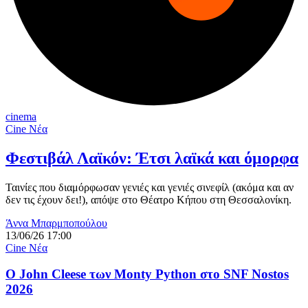
cinema
Cine Νέα
Φεστιβάλ Λαϊκόν: Έτσι λαϊκά και όμορφα
Ταινίες που διαμόρφωσαν γενιές και γενιές σινεφίλ (ακόμα και αν
δεν τις έχουν δει!), απόψε στο Θέατρο Κήπου στη Θεσσαλονίκη.
Άννα Μπαρμποπούλου
13/06/26 17:00
Cine Νέα
O John Cleese των Monty Python στο SNF Nostos
2026