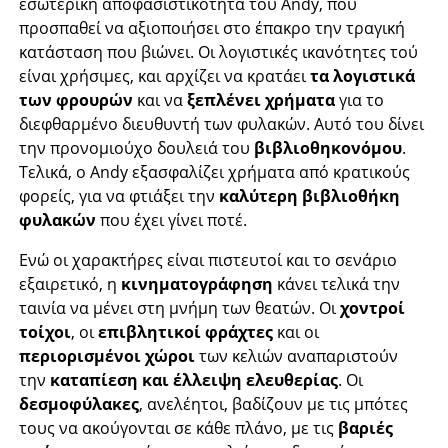
εσωτερική αποφασιστικότητα του Andy, που
προσπαθεί να αξιοποιήσει στο έπακρο την τραγική
κατάσταση που βιώνει. Οι λογιστικές ικανότητες τού
είναι χρήσιμες, και αρχίζει να κρατάει
τα λογιστικά
των φρουρών
και να
ξεπλένει χρήματα
για το
διεφθαρμένο διευθυντή των φυλακών. Αυτό του δίνει
την προνομιούχο δουλειά του
βιβλιοθηκονόμου
.
Τελικά, ο Andy εξασφαλίζει χρήματα από κρατικούς
φορείς, για να φτιάξει την
καλύτερη βιβλιοθήκη
φυλακών
που έχει γίνει ποτέ.
Ενώ οι χαρακτήρες είναι πιστευτοί και το σενάριο
εξαιρετικό, η
κινηματογράφηση
κάνει τελικά την
ταινία να μένει στη μνήμη των θεατών. Οι
χοντροί
τοίχοι
, οι
επιβλητικοί φράχτες
και οι
περιορισμένοι χώροι
των κελιών αναπαριστούν
την
καταπίεση και έλλειψη ελευθερίας
. Οι
δεσμοφύλακες
, ανελέητοι, βαδίζουν με τις μπότες
τους να ακούγονται σε κάθε πλάνο, με τις
βαριές