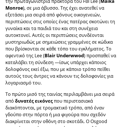
την πρωταγωνίστρια πράκτορα του FBI Lee (
Maika
Monroe
), σε μια άβυσσο. Της έχει ανατεθεί να
εξετάσει μια σειρά από φόνους οικογενειών,
περιπτώσεις στις οποίες ένας πατέρας σκοτώνει τη
γυναίκα και τα παιδιά του και στη συνέχεια
αυτοκτονεί. Αυτές οι περιπτώσεις συνδέονται
μυστηριωδώς με σημειώσεις γραμμένες σε κώδικα
που βρίσκονται σε κάθε τόπο του εγκλήματος. Το
αφεντικό της Lee (
Blair Underwwod
) προσπαθεί να
καταλάβει τη σύνδεση —ίσως υπάρχει κάποιος
δολοφόνος εκεί έξω, που με κάποιο τρόπο πείθει
αυτούς τους άντρες να κάνουν τις δολοφονίες για
λογαριασμό του.
Το πρώτο μισό της ταινίας περιλαμβάνει μια σειρά
από
δυνατές εικόνες
που περιστασιακά
διακόπτονται, με τρομακτικό τρόπο, από έναν
γδούπο στην πόρτα ή μια φιγούρα που σχεδόν
διακρίνεται στην οθόνη στο σκοτάδι. Ο Osgood