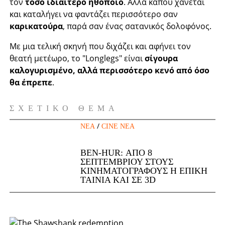
τον
τόσο ιδιαίτερο ηθοποιό
. Αλλά κάπου χάνεται
και καταλήγει να φαντάζει περισσότερο σαν
καρικατούρα
, παρά σαν ένας σατανικός δολοφόνος.
Με μια τελική σκηνή που διχάζει και αφήνει τον
θεατή μετέωρο, το "Longlegs" είναι
σίγουρα
καλογυρισμένο, αλλά περισσότερο κενό από όσο
θα έπρεπε
.
ΣΧΕΤΙΚΌ ΘΈΜΑ
/
ΝΈΑ
CINE ΝΈΑ
BEN-HUR: ΑΠΌ 8
ΣΕΠΤΕΜΒΡΊΟΥ ΣΤΟΥΣ
ΚΙΝΗΜΑΤΟΓΡΆΦΟΥΣ Η ΕΠΙΚΉ
ΤΑΙΝΊΑ ΚΑΙ ΣΕ 3D