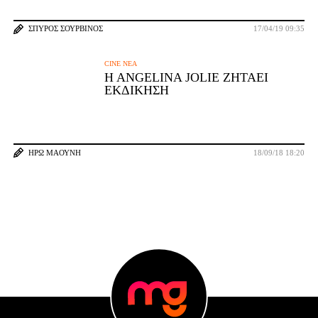
ΣΠΎΡΟΣ ΣΟΥΡΒΊΝΟΣ
17/04/19 09:35
CINE ΝΈΑ
H ANGELINA JOLIE ΖΗΤΆΕΙ
ΕΚΔΊΚΗΣΗ
ΗΡΏ ΜΑΟΎΝΗ
18/09/18 18:20