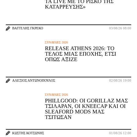
ΤΑ LIVE ΜΕ ΤΟ ΡΊΣΚΟ ΤΗΣ
ΚΑΤΆΡΡΕΥΣΗΣ»
ΒΑΓΓΈΛΗΣ ΓΚΡΈΚΟ
03/08/26 08:00
ΣΥΝΑΥΛΊΕΣ 2026
RELEASE ATHENS 2026: ΤΟ
ΤΈΛΟΣ ΜΙΑΣ ΕΠΟΧΉΣ, ΈΤΣΙ
ΌΠΩΣ ΆΞΙΖΕ
ΑΛΈΞΙΟΣ ΑΝΤΩΝΌΠΟΥΛΟΣ
02/08/26 19:00
ΣΥΝΑΥΛΊΕΣ 2026
PHILLGOOD: ΟΙ GORILLAZ ΜΆΣ
ΤΣΊΛΑΡΑΝ, ΟΙ KNEECAP ΚΑΙ ΟΙ
SLEAFORD MODS ΜΆΣ
ΤΣΊΤΩΣΑΝ
ΚΩΣΤΉΣ ΚΟΤΣΏΝΗΣ
01/08/26 12:00