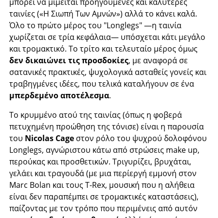
μπορεί να μιμείται προηγούμενες και καλύτερες
ταινίες («Η Σιωπή Των Αμνών») αλλά το κάνει καλά.
Όλο το πρώτο μέρος του "Longlegs" —η ταινία
χωρίζεται σε τρία κεφάλαια— υπόσχεται κάτι μεγάλο
και τρομακτικό. Το τρίτο και τελευταίο μέρος όμως
δεν δικαιώνει τις προσδοκίες
, με αναφορά σε
σατανικές πρακτικές, ψυχολογικά ασταθείς γονείς και
τραβηγμένες ιδέες, που τελικά καταλήγουν σε ένα
μπερδεμένο αποτέλεσμα
.
Το κρυμμένο ατού της ταινίας (όπως η φοβερά
πετυχημένη προώθηση της τόνισε) είναι η παρουσία
του
Nicolas Cage
στον ρόλο του ψυχρού δολοφόνου
Longlegs, αγνώριστου κάτω από στρώσεις make up,
περούκας και προσθετικών. Τριγυρίζει, βρυχάται,
γελάει και τραγουδά (με μια περίεργή εμμονή στον
Marc Bolan και τους T-Rex, μουσική που η αλήθεια
είναι δεν παραπέμπει σε τρομακτικές καταστάσεις),
παίζοντας με τον τρόπο που περιμένεις από αυτόν