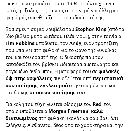
έκανε το ντεμπούτο του το 1994. Τριάντα χρόνια
μετά, η έξοδος της ταινίας στα σινεμά για άλλη μια
φορά μάς υπενθυμίζει τη σπουδαιότητά της.
Βασισμένη σε μια νουβέλα του
Stephen King
(από το
ίδιο βιβλίο με το «Στάσου Πλάι Μου»), στην ταινία ο
Tim Robbins
υποδύεται τον
Andy
, έναν τραπεζίτη
που μπαίνει στη φυλακή για το φόνο της γυναίκας
του και του εραστή της. Ο δικαστής που τον
καταδικάζει τον βρίσκει «ιδιαίτερα αμετανόητο και
παγωμένο άνθρωπο». Η μεταφορά του σε
φυλακές
ύψιστης ασφάλειας
συνοδεύεται από
περιστατικά
κακοποίησης, εγκλεισμού
στην απομόνωση και
σταδιακής
αποστασιοποίησης
του.
Για καλή του τύχη γίνεται φίλος με τον
Red
, τον
οποίο υποδύεται ο
Morgan Freeman
,
καλά
δικτυωμένος
στη φυλακή, ικανός να σου βρει ό,τι
θελήσεις. Αισθάνεται δέος από το χαρακτήρα και την