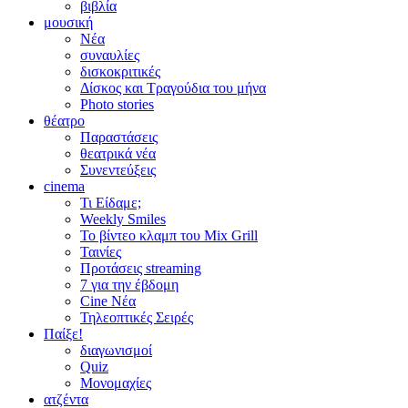
βιβλία
μουσική
Νέα
συναυλίες
δισκοκριτικές
Δίσκος και Τραγούδια του μήνα
Photo stories
θέατρο
Παραστάσεις
θεατρικά νέα
Συνεντεύξεις
cinema
Τι Είδαμε;
Weekly Smiles
Το βίντεο κλαμπ του Mix Grill
Ταινίες
Προτάσεις streaming
7 για την έβδομη
Cine Νέα
Τηλεοπτικές Σειρές
Παίξε!
διαγωνισμοί
Quiz
Μονομαχίες
ατζέντα