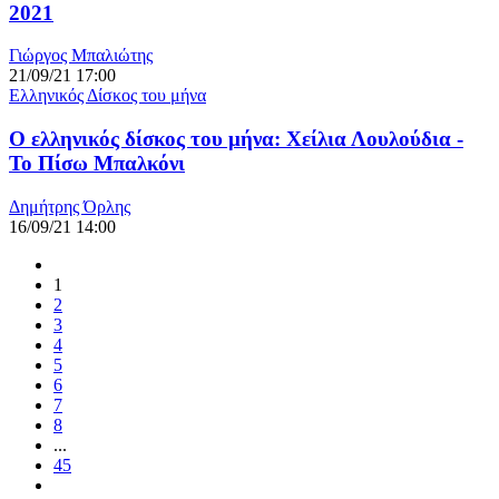
2021
Γιώργος Μπαλιώτης
21/09/21 17:00
Ελληνικός Δίσκος του μήνα
Ο ελληνικός δίσκος του μήνα: Χείλια Λουλούδια -
Το Πίσω Μπαλκόνι
Δημήτρης Όρλης
16/09/21 14:00
1
2
3
4
5
6
7
8
...
45