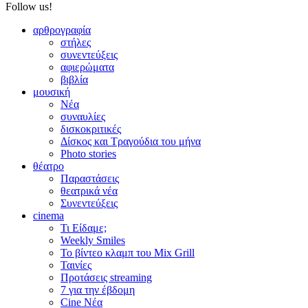
Follow us!
αρθρογραφία
στήλες
συνεντεύξεις
αφιερώματα
βιβλία
μουσική
Νέα
συναυλίες
δισκοκριτικές
Δίσκος και Τραγούδια του μήνα
Photo stories
θέατρο
Παραστάσεις
θεατρικά νέα
Συνεντεύξεις
cinema
Τι Είδαμε;
Weekly Smiles
Το βίντεο κλαμπ του Mix Grill
Ταινίες
Προτάσεις streaming
7 για την έβδομη
Cine Νέα