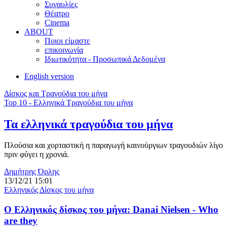
Συναυλίες
Θέατρο
Cinema
ABOUT
Ποιοι είμαστε
επικοινωνία
Ιδιωτικότητα - Προσωπικά Δεδομένα
English version
Δίσκος και Τραγούδια του μήνα
Top 10 - Ελληνικά Τραγούδια του μήνα
Τα ελληνικά τραγούδια του μήνα
Πλούσια και χορταστική η παραγωγή καινούργιων τραγουδιών λίγο
πριν φύγει η χρονιά.
Δημήτρης Όρλης
13/12/21 15:01
Ελληνικός Δίσκος του μήνα
Ο Ελληνικός δίσκος του μήνα: Danai Nielsen - Who
are they