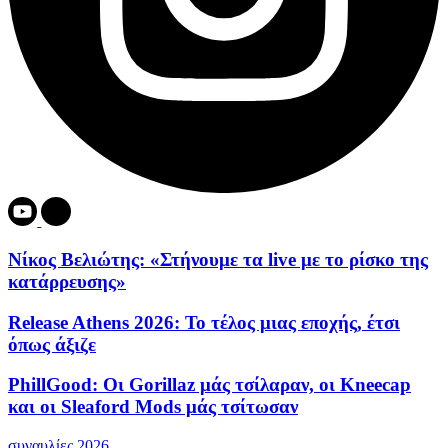
Νίκος Βελιώτης: «Στήνουμε τα live με το ρίσκο της
κατάρρευσης»
Release Athens 2026: Το τέλος μιας εποχής, έτσι
όπως άξιζε
PhillGood: Οι Gorillaz μάς τσίλαραν, οι Kneecap
και οι Sleaford Mods μάς τσίτωσαν
συναυλίες 2026