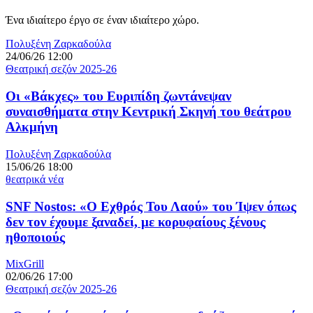
Ένα ιδιαίτερο έργο σε έναν ιδιαίτερο χώρο.
Πολυξένη Ζαρκαδούλα
24/06/26 12:00
Θεατρική σεζόν 2025-26
Οι «Βάκχες» του Ευριπίδη ζωντάνεψαν
συναισθήματα στην Κεντρική Σκηνή του θεάτρου
Αλκμήνη
Πολυξένη Ζαρκαδούλα
15/06/26 18:00
θεατρικά νέα
SNF Nostos: «Ο Εχθρός Του Λαού» του Ίψεν όπως
δεν τον έχουμε ξαναδεί, με κορυφαίους ξένους
ηθοποιούς
MixGrill
02/06/26 17:00
Θεατρική σεζόν 2025-26