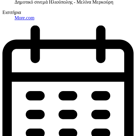
Δημοτικό σινεμά Ηλιούπολης - Μελίνα Μερκούρη
Εισιτήρια
More.com