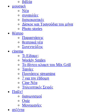
βιβλία
μουσική
Νέα
συναυλίες
δισκοκριτικές
Δίσκος και Τραγούδια του μήνα
Photo stories
θέατρο
Παραστάσεις
θεατρικά νέα
Συνεντεύξεις
cinema
Τι Είδαμε;
Weekly Smiles
Το βίντεο κλαμπ του Mix Grill
Ταινίες
Προτάσεις streaming
7 για την έβδομη
Cine Νέα
Τηλεοπτικές Σειρές
Παίξε!
διαγωνισμοί
Quiz
Μονομαχίες
ατζέντα