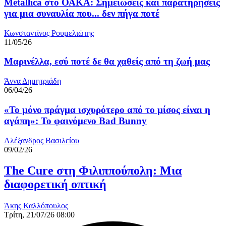
Metallica στο ΟΑΚΑ: Σημειώσεις και παρατηρήσεις
για μια συναυλία που... δεν πήγα ποτέ
Κωνσταντίνος Ρουμελιώτης
11/05/26
Μαρινέλλα, εσύ ποτέ δε θα χαθείς από τη ζωή μας
Άννα Δημητριάδη
06/04/26
«Το μόνο πράγμα ισχυρότερο από το μίσος είναι η
αγάπη»: Το φαινόμενο Bad Bunny
Αλέξανδρος Βασιλείου
09/02/26
The Cure στη Φιλιππούπολη: Μια
διαφορετική οπτική
Άκης Καλλόπουλος
Τρίτη, 21/07/26 08:00