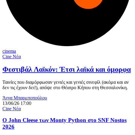
cinema
Cine Νέα
Φεστιβάλ Λαϊκόν: Έτσι λαϊκά και όμορφα
Ταινίες που διαμόρφωσαν γενιές και γενιές σινεφίλ (ακόμα και αν
δεν τις έχουν δει!), απόψε στο Θέατρο Κήπου στη Θεσσαλονίκη.
Άννα Μπαρμποπούλου
13/06/26 17:00
Cine Νέα
O John Cleese των Monty Python στο SNF Nostos
2026