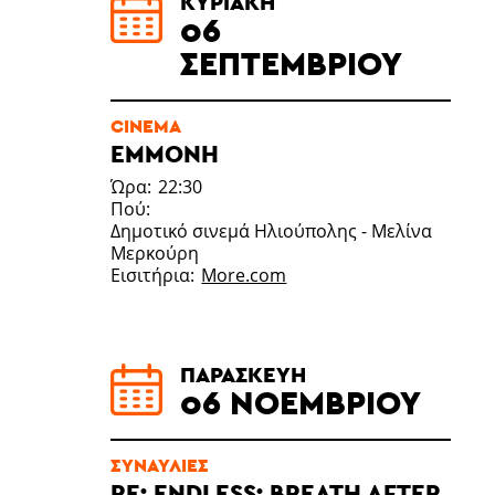
ΚΥΡΙΑΚΉ
06
ΣΕΠΤΕΜΒΡΊΟΥ
CINEMA
EMMONH
Ώρα
22:30
Πού
Δημοτικό σινεμά Ηλιούπολης - Μελίνα
Μερκούρη
Εισιτήρια
More.com
ΠΑΡΑΣΚΕΥΉ
06 ΝΟΕΜΒΡΊΟΥ
ΣΥΝΑΥΛΊΕΣ
RE: ENDLESS: BREATH AFTER