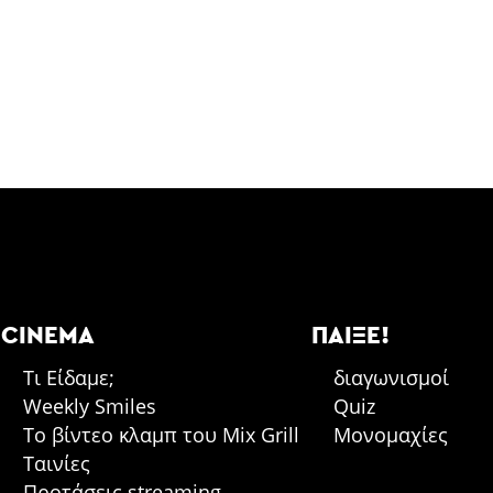
CINEMA
ΠΑΊΞΕ!
Τι Είδαμε;
διαγωνισμοί
Weekly Smiles
Quiz
Το βίντεο κλαμπ του Mix Grill
Μονομαχίες
Ταινίες
Προτάσεις streaming