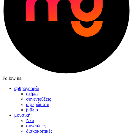
Follow us!
αρθρογραφία
στήλες
συνεντεύξεις
αφιερώματα
βιβλία
μουσική
Νέα
συναυλίες
δισκοκριτικές