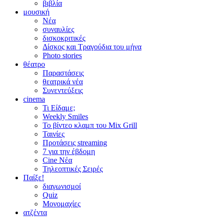
βιβλία
μουσική
Νέα
συναυλίες
δισκοκριτικές
Δίσκος και Τραγούδια του μήνα
Photo stories
θέατρο
Παραστάσεις
θεατρικά νέα
Συνεντεύξεις
cinema
Τι Είδαμε;
Weekly Smiles
Το βίντεο κλαμπ του Mix Grill
Ταινίες
Προτάσεις streaming
7 για την έβδομη
Cine Νέα
Τηλεοπτικές Σειρές
Παίξε!
διαγωνισμοί
Quiz
Μονομαχίες
ατζέντα