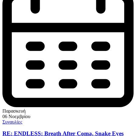
Παρασκευή
06 Νοεμβρίου
Συναυλίες
RE: ENDLESS: Breath After Coma, Snake Eyes