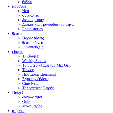
βιβλία
μουσική
Νέα
συναυλίες
δισκοκριτικές
Δίσκος και Τραγούδια του μήνα
Photo stories
θέατρο
Παραστάσεις
θεατρικά νέα
Συνεντεύξεις
cinema
Τι Είδαμε;
Weekly Smiles
Το βίντεο κλαμπ του Mix Grill
Ταινίες
Προτάσεις streaming
7 για την έβδομη
Cine Νέα
Τηλεοπτικές Σειρές
Παίξε!
διαγωνισμοί
Quiz
Μονομαχίες
ατζέντα