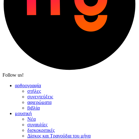
Follow us!
αρθρογραφία
στήλες
συνεντεύξεις
αφιερώματα
βιβλία
μουσική
Νέα
συναυλίες
δισκοκριτικές
Δίσκος και Τραγούδια του μήνα