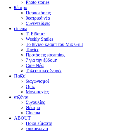
Photo stories
θέατρο
Παραστάσεις
θεατρικά νέα
Συνεντεύξεις
cinema
Τι Είδαμε;
Weekly Smiles
Το βίντεο κλαμπ του Mix Grill
Ταινίες
Προτάσεις streaming
7 για την έβδομη
Cine Νέα
Τηλεοπτικές Σειρές
Παίξε!
διαγωνισμοί
Quiz
Μονομαχίες
ατζέντα
Συναυλίες
Θέατρο
Cinema
ABOUT
Ποιοι είμαστε
επικοινωνία