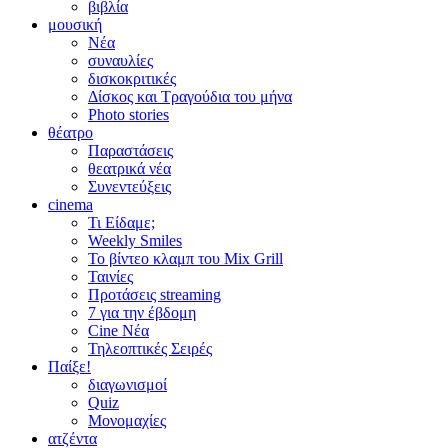
βιβλία
μουσική
Νέα
συναυλίες
δισκοκριτικές
Δίσκος και Τραγούδια του μήνα
Photo stories
θέατρο
Παραστάσεις
θεατρικά νέα
Συνεντεύξεις
cinema
Τι Είδαμε;
Weekly Smiles
Το βίντεο κλαμπ του Mix Grill
Ταινίες
Προτάσεις streaming
7 για την έβδομη
Cine Νέα
Τηλεοπτικές Σειρές
Παίξε!
διαγωνισμοί
Quiz
Μονομαχίες
ατζέντα