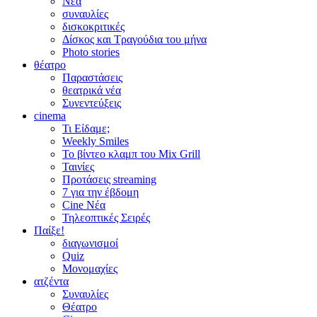
Νέα
συναυλίες
δισκοκριτικές
Δίσκος και Τραγούδια του μήνα
Photo stories
θέατρο
Παραστάσεις
θεατρικά νέα
Συνεντεύξεις
cinema
Τι Είδαμε;
Weekly Smiles
Το βίντεο κλαμπ του Mix Grill
Ταινίες
Προτάσεις streaming
7 για την έβδομη
Cine Νέα
Τηλεοπτικές Σειρές
Παίξε!
διαγωνισμοί
Quiz
Μονομαχίες
ατζέντα
Συναυλίες
Θέατρο