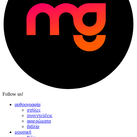
Follow us!
αρθρογραφία
στήλες
συνεντεύξεις
αφιερώματα
βιβλία
μουσική