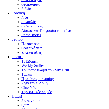
αφιερώματα
βιβλία
μουσική
Νέα
συναυλίες
δισκοκριτικές
Δίσκος και Τραγούδια του μήνα
Photo stories
θέατρο
Παραστάσεις
θεατρικά νέα
Συνεντεύξεις
cinema
Τι Είδαμε;
Weekly Smiles
Το βίντεο κλαμπ του Mix Grill
Ταινίες
Προτάσεις streaming
7 για την έβδομη
Cine Νέα
Τηλεοπτικές Σειρές
Παίξε!
διαγωνισμοί
Quiz