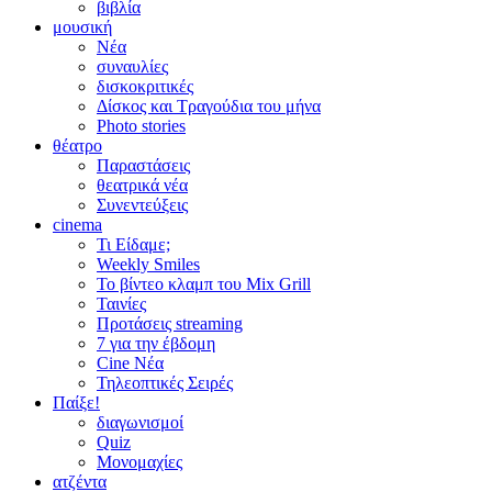
βιβλία
μουσική
Νέα
συναυλίες
δισκοκριτικές
Δίσκος και Τραγούδια του μήνα
Photo stories
θέατρο
Παραστάσεις
θεατρικά νέα
Συνεντεύξεις
cinema
Τι Είδαμε;
Weekly Smiles
Το βίντεο κλαμπ του Mix Grill
Ταινίες
Προτάσεις streaming
7 για την έβδομη
Cine Νέα
Τηλεοπτικές Σειρές
Παίξε!
διαγωνισμοί
Quiz
Μονομαχίες
ατζέντα