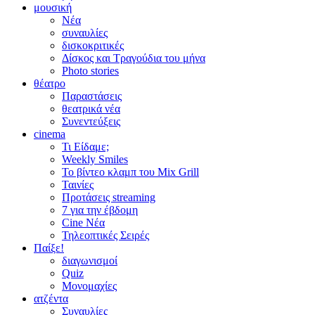
μουσική
Νέα
συναυλίες
δισκοκριτικές
Δίσκος και Τραγούδια του μήνα
Photo stories
θέατρο
Παραστάσεις
θεατρικά νέα
Συνεντεύξεις
cinema
Τι Είδαμε;
Weekly Smiles
Το βίντεο κλαμπ του Mix Grill
Ταινίες
Προτάσεις streaming
7 για την έβδομη
Cine Νέα
Τηλεοπτικές Σειρές
Παίξε!
διαγωνισμοί
Quiz
Μονομαχίες
ατζέντα
Συναυλίες