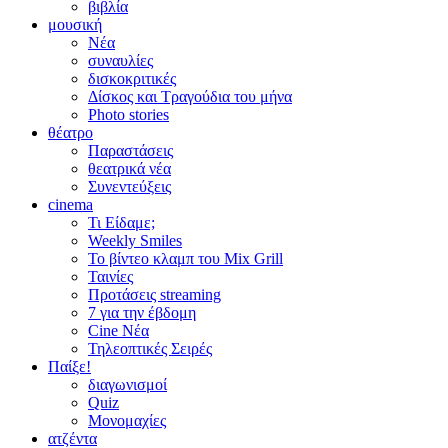
βιβλία
μουσική
Νέα
συναυλίες
δισκοκριτικές
Δίσκος και Τραγούδια του μήνα
Photo stories
θέατρο
Παραστάσεις
θεατρικά νέα
Συνεντεύξεις
cinema
Τι Είδαμε;
Weekly Smiles
Το βίντεο κλαμπ του Mix Grill
Ταινίες
Προτάσεις streaming
7 για την έβδομη
Cine Νέα
Τηλεοπτικές Σειρές
Παίξε!
διαγωνισμοί
Quiz
Μονομαχίες
ατζέντα