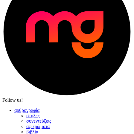
Follow us!
αρθρογραφία
στήλες
συνεντεύξεις
αφιερώματα
βιβλία