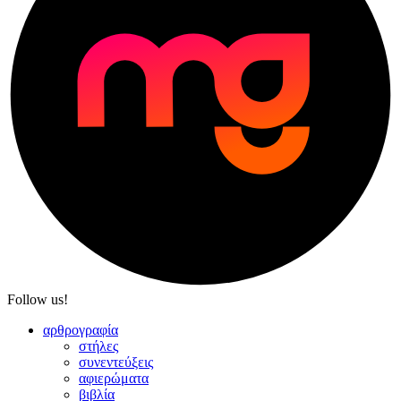
Follow us!
αρθρογραφία
στήλες
συνεντεύξεις
αφιερώματα
βιβλία