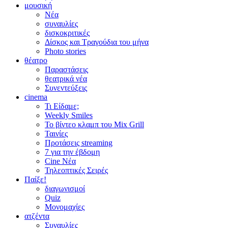
μουσική
Νέα
συναυλίες
δισκοκριτικές
Δίσκος και Τραγούδια του μήνα
Photo stories
θέατρο
Παραστάσεις
θεατρικά νέα
Συνεντεύξεις
cinema
Τι Είδαμε;
Weekly Smiles
Το βίντεο κλαμπ του Mix Grill
Ταινίες
Προτάσεις streaming
7 για την έβδομη
Cine Νέα
Τηλεοπτικές Σειρές
Παίξε!
διαγωνισμοί
Quiz
Μονομαχίες
ατζέντα
Συναυλίες