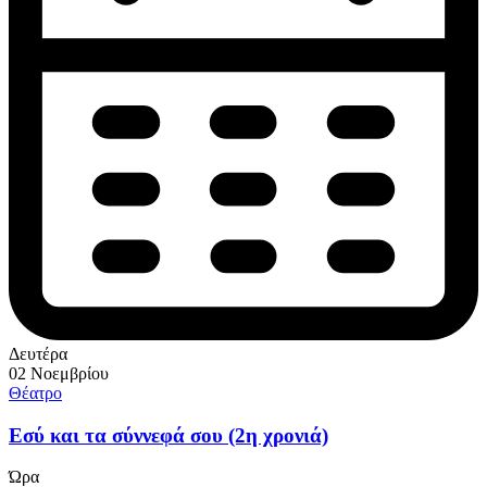
Δευτέρα
02 Νοεμβρίου
Θέατρο
Εσύ και τα σύννεφά σου (2η χρονιά)
Ώρα