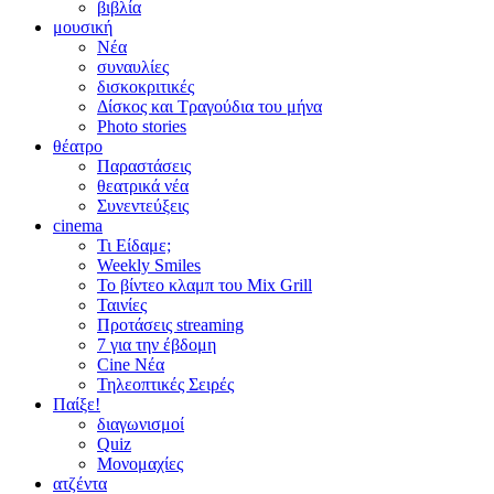
βιβλία
μουσική
Νέα
συναυλίες
δισκοκριτικές
Δίσκος και Τραγούδια του μήνα
Photo stories
θέατρο
Παραστάσεις
θεατρικά νέα
Συνεντεύξεις
cinema
Τι Είδαμε;
Weekly Smiles
Το βίντεο κλαμπ του Mix Grill
Ταινίες
Προτάσεις streaming
7 για την έβδομη
Cine Νέα
Τηλεοπτικές Σειρές
Παίξε!
διαγωνισμοί
Quiz
Μονομαχίες
ατζέντα