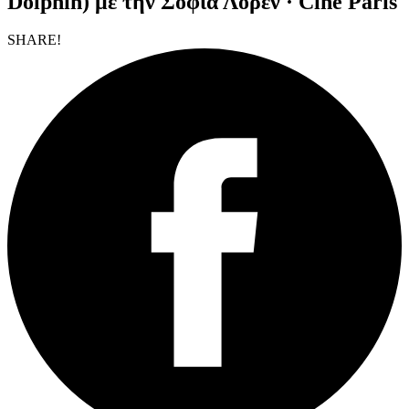
Dolphin) με την Σοφία Λόρεν · Cine Paris
SHARE!