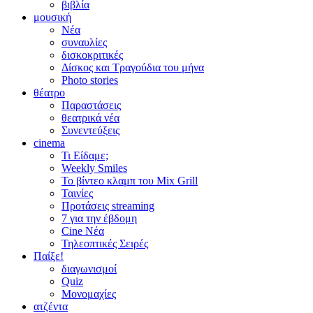
βιβλία
μουσική
Νέα
συναυλίες
δισκοκριτικές
Δίσκος και Τραγούδια του μήνα
Photo stories
θέατρο
Παραστάσεις
θεατρικά νέα
Συνεντεύξεις
cinema
Τι Είδαμε;
Weekly Smiles
Το βίντεο κλαμπ του Mix Grill
Ταινίες
Προτάσεις streaming
7 για την έβδομη
Cine Νέα
Τηλεοπτικές Σειρές
Παίξε!
διαγωνισμοί
Quiz
Μονομαχίες
ατζέντα