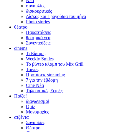
Νέα
συναυλίες
δισκοκριτικές
Δίσκος και Τραγούδια του μήνα
Photo stories
θέατρο
Παραστάσεις
θεατρικά νέα
Συνεντεύξεις
cinema
Τι Είδαμε;
Weekly Smiles
Το βίντεο κλαμπ του Mix Grill
Ταινίες
Προτάσεις streaming
7 για την έβδομη
Cine Νέα
Τηλεοπτικές Σειρές
Παίξε!
διαγωνισμοί
Quiz
Μονομαχίες
ατζέντα
Συναυλίες
Θέατρο