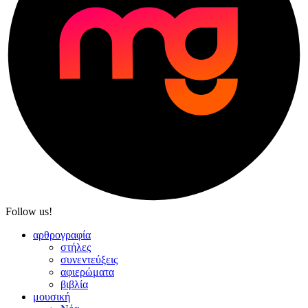
Follow us!
αρθρογραφία
στήλες
συνεντεύξεις
αφιερώματα
βιβλία
μουσική