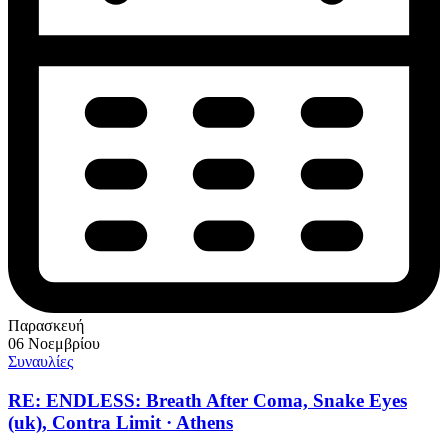
Παρασκευή
06 Νοεμβρίου
Συναυλίες
RE: ENDLESS: Breath After Coma, Snake Eyes
(uk), Contra Limit · Athens