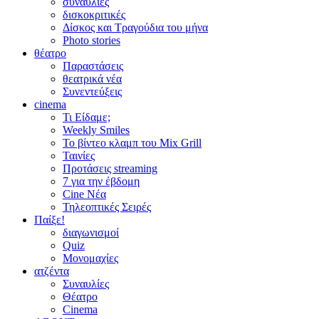
συναυλίες
δισκοκριτικές
Δίσκος και Τραγούδια του μήνα
Photo stories
θέατρο
Παραστάσεις
θεατρικά νέα
Συνεντεύξεις
cinema
Τι Είδαμε;
Weekly Smiles
Το βίντεο κλαμπ του Mix Grill
Ταινίες
Προτάσεις streaming
7 για την έβδομη
Cine Νέα
Τηλεοπτικές Σειρές
Παίξε!
διαγωνισμοί
Quiz
Μονομαχίες
ατζέντα
Συναυλίες
Θέατρο
Cinema