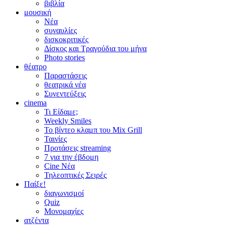
βιβλία
μουσική
Νέα
συναυλίες
δισκοκριτικές
Δίσκος και Τραγούδια του μήνα
Photo stories
θέατρο
Παραστάσεις
θεατρικά νέα
Συνεντεύξεις
cinema
Τι Είδαμε;
Weekly Smiles
Το βίντεο κλαμπ του Mix Grill
Ταινίες
Προτάσεις streaming
7 για την έβδομη
Cine Νέα
Τηλεοπτικές Σειρές
Παίξε!
διαγωνισμοί
Quiz
Μονομαχίες
ατζέντα