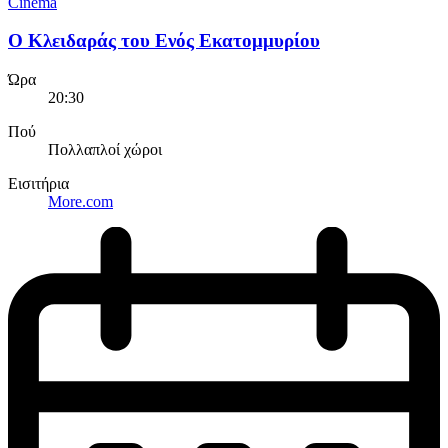
Cinema
Ο Κλειδαράς του Ενός Εκατομμυρίου
Ώρα
20:30
Πού
Πολλαπλοί χώροι
Εισιτήρια
More.com