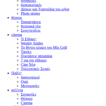
συναυλίες
δισκοκριτικές
Δίσκος και Τραγούδια του μήνα
Photo stories
θέατρο
Παραστάσεις
θεατρικά νέα
Συνεντεύξεις
cinema
Τι Είδαμε;
Weekly Smiles
Το βίντεο κλαμπ του Mix Grill
Ταινίες
Προτάσεις streaming
7 για την έβδομη
Cine Νέα
Τηλεοπτικές Σειρές
Παίξε!
διαγωνισμοί
Quiz
Μονομαχίες
ατζέντα
Συναυλίες
Θέατρο
Cinema