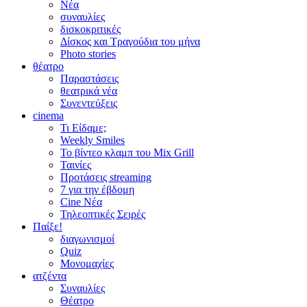
Νέα
συναυλίες
δισκοκριτικές
Δίσκος και Τραγούδια του μήνα
Photo stories
θέατρο
Παραστάσεις
θεατρικά νέα
Συνεντεύξεις
cinema
Τι Είδαμε;
Weekly Smiles
Το βίντεο κλαμπ του Mix Grill
Ταινίες
Προτάσεις streaming
7 για την έβδομη
Cine Νέα
Τηλεοπτικές Σειρές
Παίξε!
διαγωνισμοί
Quiz
Μονομαχίες
ατζέντα
Συναυλίες
Θέατρο