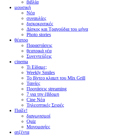
βιβλία
μουσική
Νέα
συναυλίες
δισκοκριτικές
Δίσκος και Τραγούδια του μήνα
Photo stories
θέατρο
Παραστάσεις
θεατρικά νέα
Συνεντεύξεις
cinema
Τι Είδαμε;
Weekly Smiles
Το βίντεο κλαμπ του Mix Grill
Ταινίες
Προτάσεις streaming
7 για την έβδομη
Cine Νέα
Τηλεοπτικές Σειρές
Παίξε!
διαγωνισμοί
Quiz
Μονομαχίες
ατζέντα