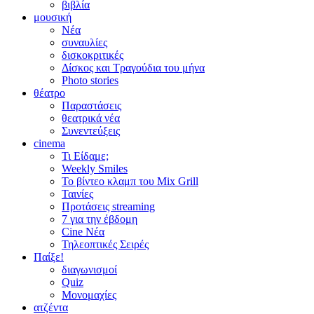
βιβλία
μουσική
Νέα
συναυλίες
δισκοκριτικές
Δίσκος και Τραγούδια του μήνα
Photo stories
θέατρο
Παραστάσεις
θεατρικά νέα
Συνεντεύξεις
cinema
Τι Είδαμε;
Weekly Smiles
Το βίντεο κλαμπ του Mix Grill
Ταινίες
Προτάσεις streaming
7 για την έβδομη
Cine Νέα
Τηλεοπτικές Σειρές
Παίξε!
διαγωνισμοί
Quiz
Μονομαχίες
ατζέντα