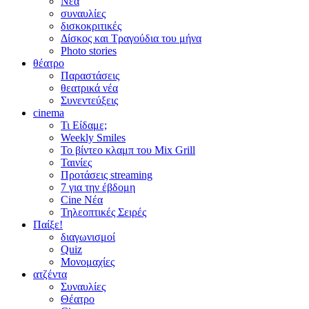
Νέα
συναυλίες
δισκοκριτικές
Δίσκος και Τραγούδια του μήνα
Photo stories
θέατρο
Παραστάσεις
θεατρικά νέα
Συνεντεύξεις
cinema
Τι Είδαμε;
Weekly Smiles
Το βίντεο κλαμπ του Mix Grill
Ταινίες
Προτάσεις streaming
7 για την έβδομη
Cine Νέα
Τηλεοπτικές Σειρές
Παίξε!
διαγωνισμοί
Quiz
Μονομαχίες
ατζέντα
Συναυλίες
Θέατρο