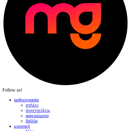
Follow us!
αρθρογραφία
στήλες
συνεντεύξεις
αφιερώματα
βιβλία
μουσική