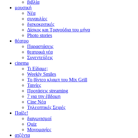
βιβλία
μουσική
Νέα
συναυλίες
δισκοκριτικές
Δίσκος και Τραγούδια του μήνα
Photo stories
θέατρο
Παραστάσεις
θεατρικά νέα
Συνεντεύξεις
cinema
Τι Είδαμε;
Weekly Smiles
Το βίντεο κλαμπ του Mix Grill
Ταινίες
Προτάσεις streaming
7 για την έβδομη
Cine Νέα
Τηλεοπτικές Σειρές
Παίξε!
διαγωνισμοί
Quiz
Μονομαχίες
ατζέντα