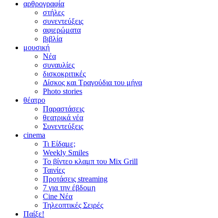
αρθρογραφία
στήλες
συνεντεύξεις
αφιερώματα
βιβλία
μουσική
Νέα
συναυλίες
δισκοκριτικές
Δίσκος και Τραγούδια του μήνα
Photo stories
θέατρο
Παραστάσεις
θεατρικά νέα
Συνεντεύξεις
cinema
Τι Είδαμε;
Weekly Smiles
Το βίντεο κλαμπ του Mix Grill
Ταινίες
Προτάσεις streaming
7 για την έβδομη
Cine Νέα
Τηλεοπτικές Σειρές
Παίξε!