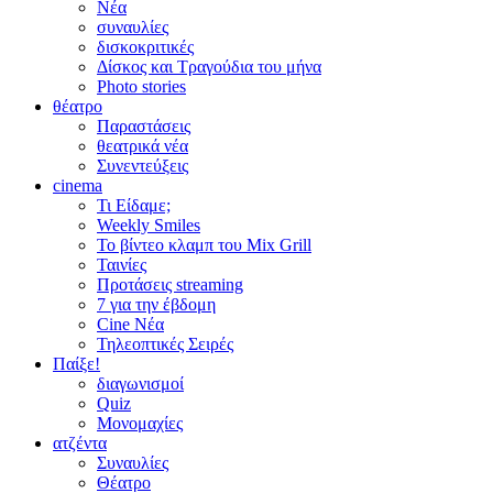
Νέα
συναυλίες
δισκοκριτικές
Δίσκος και Τραγούδια του μήνα
Photo stories
θέατρο
Παραστάσεις
θεατρικά νέα
Συνεντεύξεις
cinema
Τι Είδαμε;
Weekly Smiles
Το βίντεο κλαμπ του Mix Grill
Ταινίες
Προτάσεις streaming
7 για την έβδομη
Cine Νέα
Τηλεοπτικές Σειρές
Παίξε!
διαγωνισμοί
Quiz
Μονομαχίες
ατζέντα
Συναυλίες
Θέατρο