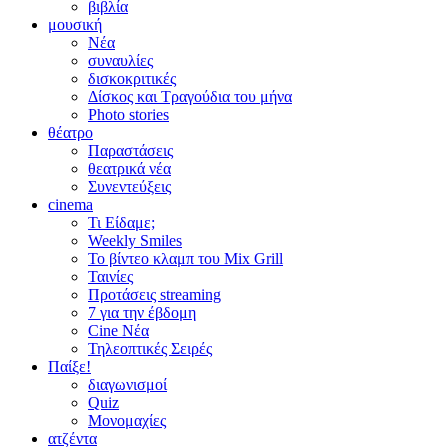
βιβλία
μουσική
Νέα
συναυλίες
δισκοκριτικές
Δίσκος και Τραγούδια του μήνα
Photo stories
θέατρο
Παραστάσεις
θεατρικά νέα
Συνεντεύξεις
cinema
Τι Είδαμε;
Weekly Smiles
Το βίντεο κλαμπ του Mix Grill
Ταινίες
Προτάσεις streaming
7 για την έβδομη
Cine Νέα
Τηλεοπτικές Σειρές
Παίξε!
διαγωνισμοί
Quiz
Μονομαχίες
ατζέντα