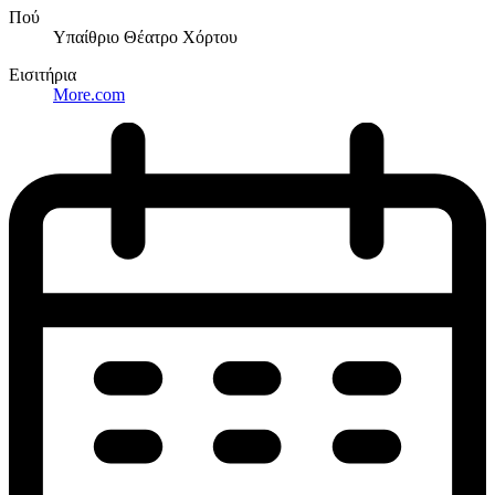
Πού
Υπαίθριο Θέατρο Χόρτου
Εισιτήρια
More.com