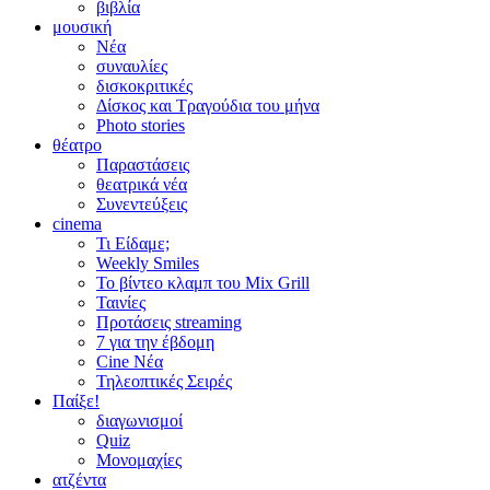
βιβλία
μουσική
Νέα
συναυλίες
δισκοκριτικές
Δίσκος και Τραγούδια του μήνα
Photo stories
θέατρο
Παραστάσεις
θεατρικά νέα
Συνεντεύξεις
cinema
Τι Είδαμε;
Weekly Smiles
Το βίντεο κλαμπ του Mix Grill
Ταινίες
Προτάσεις streaming
7 για την έβδομη
Cine Νέα
Τηλεοπτικές Σειρές
Παίξε!
διαγωνισμοί
Quiz
Μονομαχίες
ατζέντα