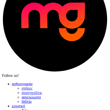
Follow us!
αρθρογραφία
στήλες
συνεντεύξεις
αφιερώματα
βιβλία
μουσική