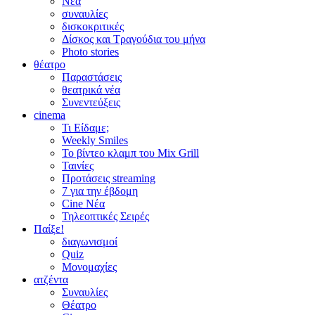
Νέα
συναυλίες
δισκοκριτικές
Δίσκος και Τραγούδια του μήνα
Photo stories
θέατρο
Παραστάσεις
θεατρικά νέα
Συνεντεύξεις
cinema
Τι Είδαμε;
Weekly Smiles
Το βίντεο κλαμπ του Mix Grill
Ταινίες
Προτάσεις streaming
7 για την έβδομη
Cine Νέα
Τηλεοπτικές Σειρές
Παίξε!
διαγωνισμοί
Quiz
Μονομαχίες
ατζέντα
Συναυλίες
Θέατρο