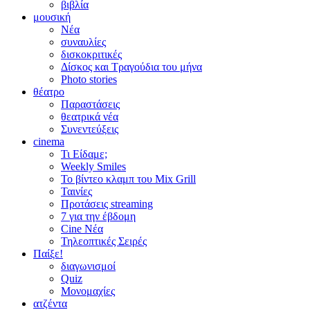
βιβλία
μουσική
Νέα
συναυλίες
δισκοκριτικές
Δίσκος και Τραγούδια του μήνα
Photo stories
θέατρο
Παραστάσεις
θεατρικά νέα
Συνεντεύξεις
cinema
Τι Είδαμε;
Weekly Smiles
Το βίντεο κλαμπ του Mix Grill
Ταινίες
Προτάσεις streaming
7 για την έβδομη
Cine Νέα
Τηλεοπτικές Σειρές
Παίξε!
διαγωνισμοί
Quiz
Μονομαχίες
ατζέντα