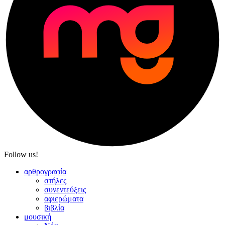
Follow us!
αρθρογραφία
στήλες
συνεντεύξεις
αφιερώματα
βιβλία
μουσική