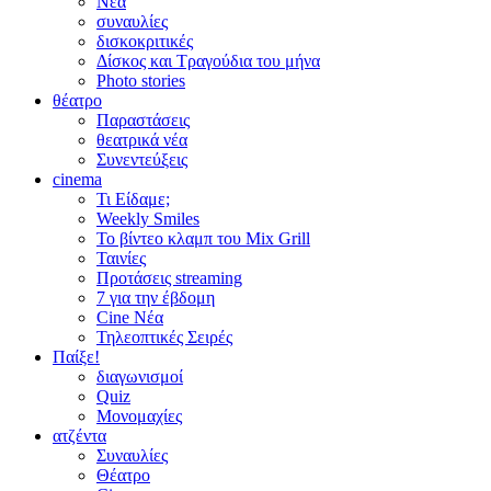
Νέα
συναυλίες
δισκοκριτικές
Δίσκος και Τραγούδια του μήνα
Photo stories
θέατρο
Παραστάσεις
θεατρικά νέα
Συνεντεύξεις
cinema
Τι Είδαμε;
Weekly Smiles
Το βίντεο κλαμπ του Mix Grill
Ταινίες
Προτάσεις streaming
7 για την έβδομη
Cine Νέα
Τηλεοπτικές Σειρές
Παίξε!
διαγωνισμοί
Quiz
Μονομαχίες
ατζέντα
Συναυλίες
Θέατρο