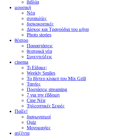
βιβλία
μουσική
Νέα
συναυλίες
δισκοκριτικές
Δίσκος και Τραγούδια του μήνα
Photo stories
θέατρο
Παραστάσεις
θεατρικά νέα
Συνεντεύξεις
cinema
Τι Είδαμε;
Weekly Smiles
Το βίντεο κλαμπ του Mix Grill
Ταινίες
Προτάσεις streaming
7 για την έβδομη
Cine Νέα
Τηλεοπτικές Σειρές
Παίξε!
διαγωνισμοί
Quiz
Μονομαχίες
ατζέντα