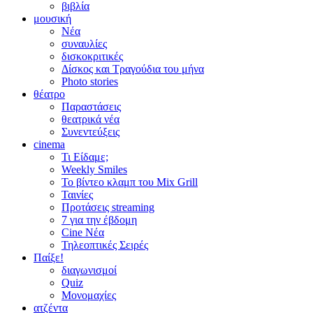
βιβλία
μουσική
Νέα
συναυλίες
δισκοκριτικές
Δίσκος και Τραγούδια του μήνα
Photo stories
θέατρο
Παραστάσεις
θεατρικά νέα
Συνεντεύξεις
cinema
Τι Είδαμε;
Weekly Smiles
Το βίντεο κλαμπ του Mix Grill
Ταινίες
Προτάσεις streaming
7 για την έβδομη
Cine Νέα
Τηλεοπτικές Σειρές
Παίξε!
διαγωνισμοί
Quiz
Μονομαχίες
ατζέντα