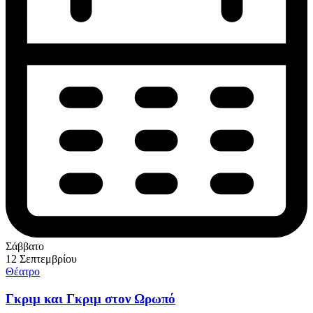
Σάββατο
12 Σεπτεμβρίου
Θέατρο
Γκριμ και Γκριμ στον Ωρωπό