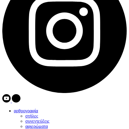
αρθρογραφία
στήλες
συνεντεύξεις
αφιερώματα