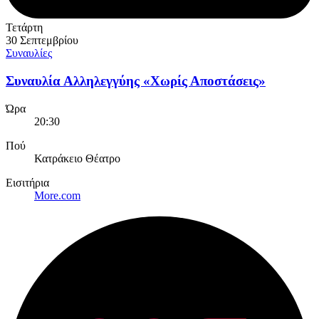
Τετάρτη
30 Σεπτεμβρίου
Συναυλίες
Συναυλία Αλληλεγγύης «Χωρίς Αποστάσεις»
Ώρα
20:30
Πού
Κατράκειο Θέατρο
Εισιτήρια
More.com