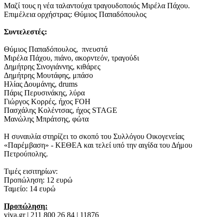
Μαζί τους η νέα ταλαντούχα τραγουδοποιός Μιρέλα Πάχου.
Eπιμέλεια ορχήστρας: Θύμιος Παπαδόπουλος
Συντελεστές:
Θύμιος Παπαδόπουλος, πνευστά
Μιρέλα Πάχου, πιάνο, ακορντεόν, τραγούδι
Δημήτρης Σινογιάννης, κιθάρες
Δημήτρης Μουτάφης, μπάσο
Ηλίας Δουμάνης, drums
Πάρις Περυσινάκης, λύρα
Γιώργος Κορρές, ήχος FOH
Πασχάλης Κολέντσας, ήχος STAGE
Μανώλης Μπράτσης, φώτα
Η συναυλία στηρίζει το σκοπό του Συλλόγου Οικογενείας
«Παρέμβαση» - ΚΕΘΕΑ και τελεί υπό την αιγίδα του Δήμου
Πετρούπολης.
Τιμές εισιτηρίων:
Προπώληση: 12 ευρώ
Ταμείο: 14 ευρώ
​Προπώληση:​
viva.gr | 211 800 26 84 | 11876