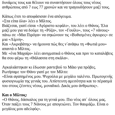
δυνάμεις τους και θέλουν να συναντήσουν όλους τους νέους
ανθρώπους από 7 εως 77 χρονών και να τραγουδήσουν μαζί τους.
Κάπως έτσι το αποφάσισαν ένα απόγευμα.
«Στα είπα όλα» λέει ο Μίλτος.
Βιάζεσαι, γιατί είσαι «Αγύριστο κεφάλι», του λέει ο Θάνος. Έλα
μαζί μου για να δούμε τη «Ρόζα», τον «Γουίλυ», τους «7 νάνους»
πάνω σε «Μια Πιρόγα» να σηκώνουν τις «Βυθισμένες άγκυρες» σε
μια «Λίμνη».
Και «Ακροβάτης» να ήμουνα π​ώ​ς θες ν΄ανάψω τη «Φωτιά μου»
απαντά ο Μίλτος.
​Με «ένα Μαχαίρι» λέει αινιγματικά ο Θάνος και πριν το καταλάβεις
θα σου φέρω τη «Θάλασσα στη σκάλα».​
Αγκαλιάστηκαν κι έδωσαν ραντεβού το Μάιο για πρόβες.
Ρωτήσαμε τον Θάνο γιατί με τον Μίλτο:
«Είναι αγαπημένος μου. Ψυχούλα με μεγάλο ταλέντο. Πρωτογενής
φυσιογνωμία της γενιάς του. Απίστευτη αμεσότητα και το πέρασμά
του στους ζέοντες νέους, μοναδικό. Δικός μου άνθρωπος».
Και ο Μίλτος:
«Ο Θάνος, δάσκαλος για τη γενιά μου. Πιο νέος απ΄ όλους μας.
Όταν παίζει τους 7 Νάνους με απογειώνει. Τον θαυμάζω. Είναι ο
μεγάλος μου αδελφός».