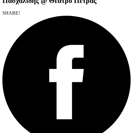
Πασχαλίδης @ Θέατρο Πέτρας
SHARE!