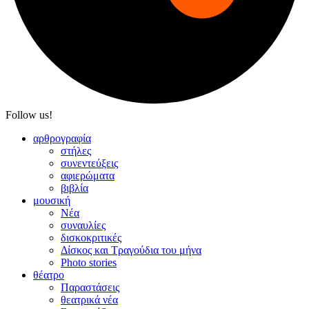
Follow us!
αρθρογραφία
στήλες
συνεντεύξεις
αφιερώματα
βιβλία
μουσική
Νέα
συναυλίες
δισκοκριτικές
Δίσκος και Τραγούδια του μήνα
Photo stories
θέατρο
Παραστάσεις
θεατρικά νέα