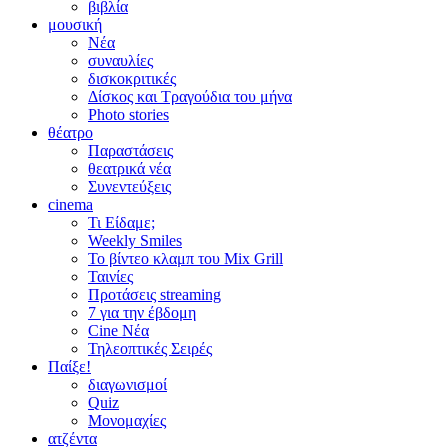
βιβλία
μουσική
Νέα
συναυλίες
δισκοκριτικές
Δίσκος και Τραγούδια του μήνα
Photo stories
θέατρο
Παραστάσεις
θεατρικά νέα
Συνεντεύξεις
cinema
Τι Είδαμε;
Weekly Smiles
Το βίντεο κλαμπ του Mix Grill
Ταινίες
Προτάσεις streaming
7 για την έβδομη
Cine Νέα
Τηλεοπτικές Σειρές
Παίξε!
διαγωνισμοί
Quiz
Μονομαχίες
ατζέντα