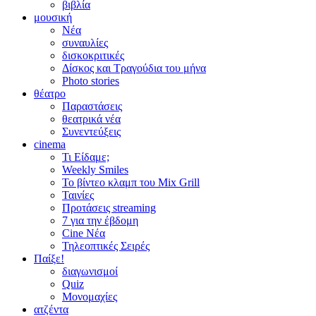
βιβλία
μουσική
Νέα
συναυλίες
δισκοκριτικές
Δίσκος και Τραγούδια του μήνα
Photo stories
θέατρο
Παραστάσεις
θεατρικά νέα
Συνεντεύξεις
cinema
Τι Είδαμε;
Weekly Smiles
Το βίντεο κλαμπ του Mix Grill
Ταινίες
Προτάσεις streaming
7 για την έβδομη
Cine Νέα
Τηλεοπτικές Σειρές
Παίξε!
διαγωνισμοί
Quiz
Μονομαχίες
ατζέντα