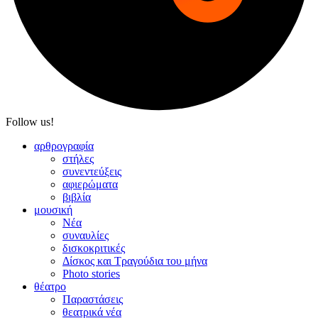
Follow us!
αρθρογραφία
στήλες
συνεντεύξεις
αφιερώματα
βιβλία
μουσική
Νέα
συναυλίες
δισκοκριτικές
Δίσκος και Τραγούδια του μήνα
Photo stories
θέατρο
Παραστάσεις
θεατρικά νέα